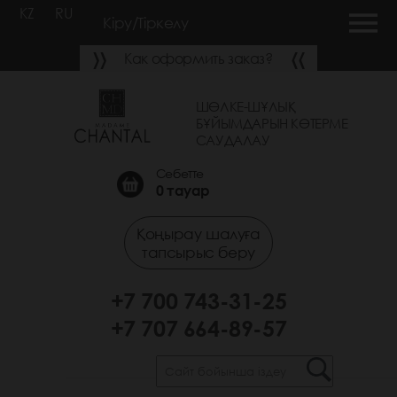
KZ
RU
Кіру/Тіркелу
Как оформить заказ?
ШӨЛКЕ-ШҰЛЫҚ
БҰЙЫМДАРЫН КӨТЕРМЕ
САУДАЛАУ
Себетте
0
тауар
Қоңырау шалуға
тапсырыс беру
+7 700 743-31-25
+7 707 664-89-57