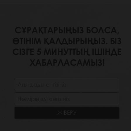
СҰРАҚТАРЫҢЫЗ БОЛСА,
ӨТІНІМ ҚАЛДЫРЫҢЫЗ. БІЗ
СІЗГЕ 5 МИНУТТЫҢ ІШІНДЕ
ХАБАРЛАСАМЫЗ!