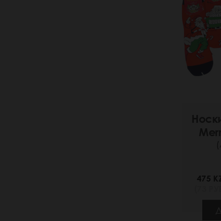
Носк
Merr
(
475 K
(73 РУБ
Д