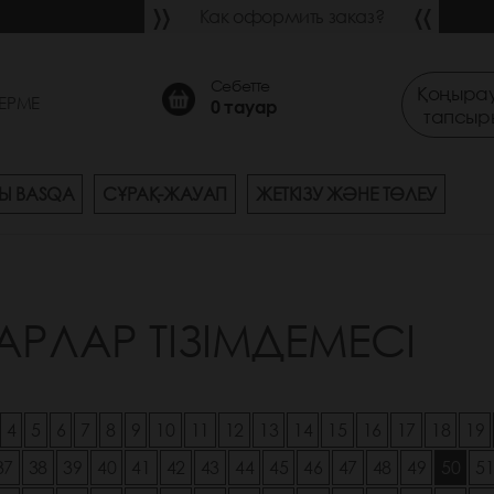
Как оформить заказ?
Себетте
Қоңырау
ЕРМЕ
0
тауар
тапсыр
Ы BASQA
СҰРАҚ-ЖАУАП
ЖЕТКІЗУ ЖӘНЕ ТӨЛЕУ
АРЛАР ТІЗІМДЕМЕСІ
4
5
6
7
8
9
10
11
12
13
14
15
16
17
18
19
37
38
39
40
41
42
43
44
45
46
47
48
49
50
5