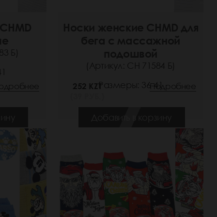
 CHMD
Носки женские CHMD для
ые
бега с массажной
83 Б)
подошвой
(Артикул: СН 71584 Б)
41
Размеры: 36-41
одробнее
252 KZT
Подробнее
(39 РУБ.)
зину
Добавить в корзину