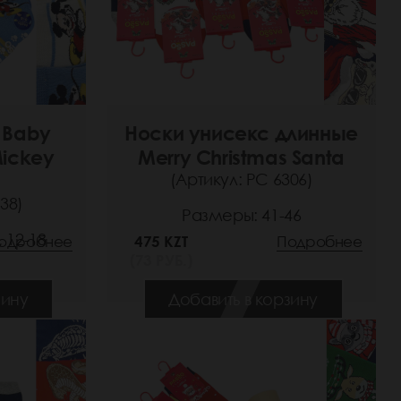
 Baby
Носки унисекс длинные
Mickey
Merry Christmas Santa
(Артикул: РС 6306)
38)
Размеры: 41-46
, 12-18
одробнее
475 KZT
Подробнее
(73 РУБ.)
зину
Добавить в корзину