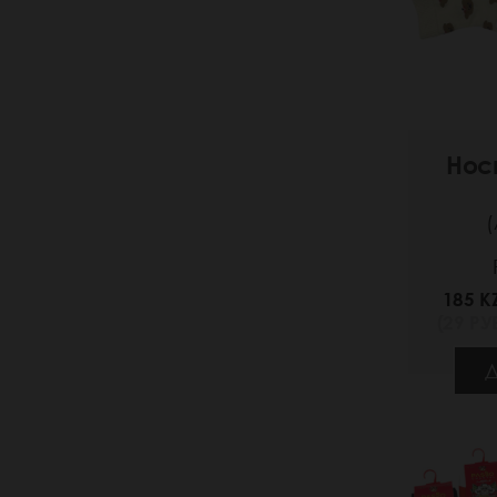
Нос
(
185 K
(29 РУБ
Д