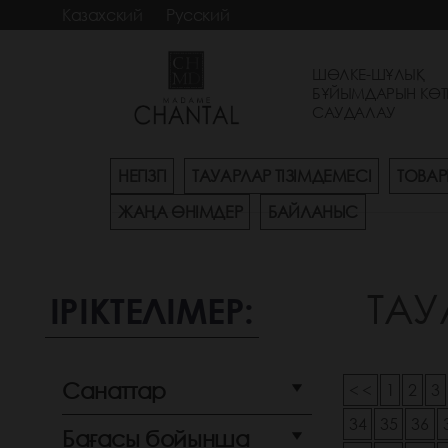
Казахский
Русский
ШӨЛКЕ-ШҰЛЫҚ
БҰЙЫМДАРЫН КӨТ
САУДАЛАУ
НЕГІЗГІ
ТАУАРЛАР ТІЗІМДЕМЕСІ
ТОВАР
ЖАҢА ӨНІМДЕР
БАЙЛАНЫС
ТАУ
ІРІКТЕЛІМЕР:
Санаттар
< <
1
2
3
34
35
36
Бағасы бойынша