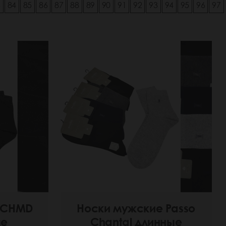
3
84
85
86
87
88
89
90
91
92
93
94
95
96
97
 CHMD
Носки мужские Passo
ые
Chantal длинные