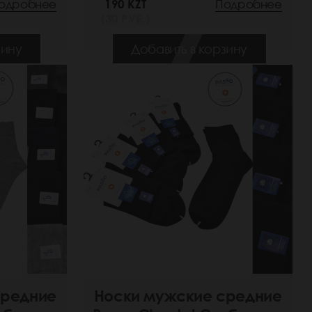
одробнее
190 KZT
Подробнее
(30 РУБ.)
зину
Добавить в корзину
средние
Носки мужские средние