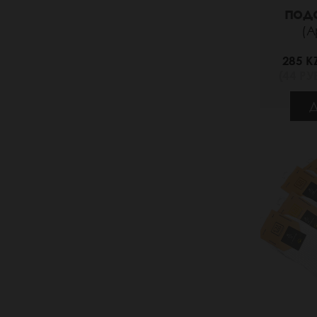
под
(А
285 K
(44 РУБ
Д