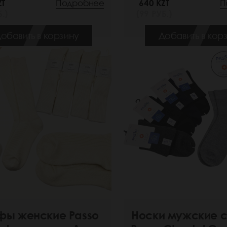
ZT
Подробнее
640 KZT
П
.)
(99 РУБ.)
обавить в корзину
Добавить в кор
фы женские Passo
Носки мужские 