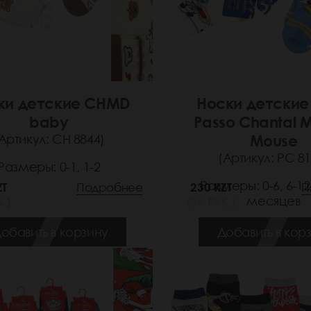
ки детские CHMD
Носки детские
baby
Passo Chantal 
Артикул: СН 8844)
Mouse
(Артикул: РС 81
Размеры: 0-1, 1-2
Размеры: 0-6, 6-12
ZT
Подробнее
230 KZT
П
месяцев
.)
(36 РУБ.)
обавить в корзину
Добавить в кор