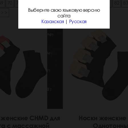
69
70
71
72
73
74
75
76
77
78
79
80
81
82
8
Выберите свою языковую версию
> >
сайта
Казахская
|
Русская
 женские CHMD для
Носки женские
га с массажной
Однотонн