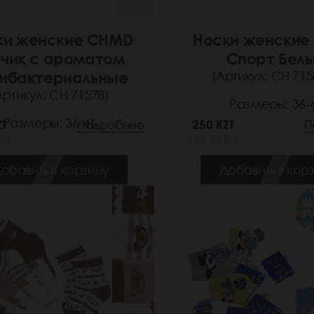
ки женские CHMD
Носки женские
бчик с ароматом
Спорт Бел
ибактериальные
(Артикул: СН 715
Артикул: СН 71578)
Размеры: 36-
Размеры: 36-41
ZT
Подробнее
250 KZT
П
.)
(39 РУБ.)
обавить в корзину
Добавить в кор