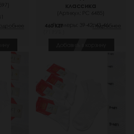
597)
классика
(Артикул: РС 6485)
41
Размеры: 39-42, 43-46
одробнее
460 KZT
Подробнее
(71 РУБ.)
зину
Добавить в корзину