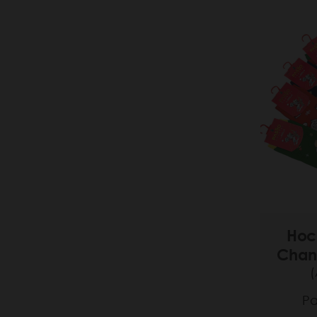
Нос
Chant
(
Ра