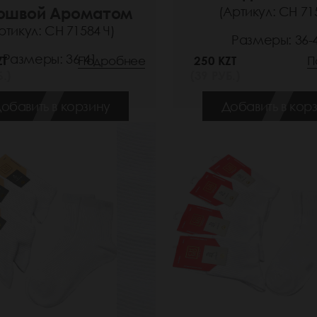
ошвой Ароматом
(Артикул: СН 71
ртикул: СН 71584 Ч)
Размеры: 36-
Размеры: 36-41
ZT
Подробнее
250 KZT
П
.)
(39 РУБ.)
обавить в корзину
Добавить в кор