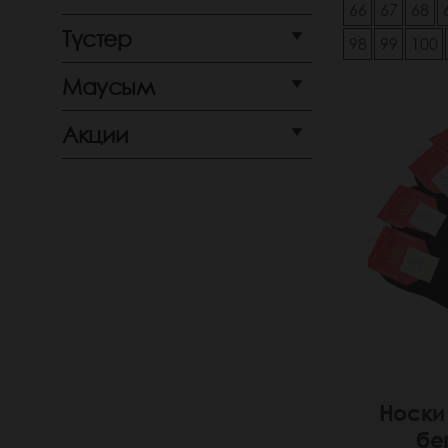
66
67
68
Түстер
98
99
100
Маусым
Акции
Носки
бе