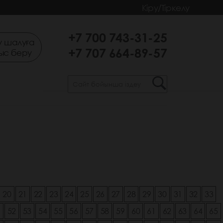
Кіру/Тіркелу
+7 700 743-31-25
 шалуға
+7 707 664-89-57
ыс беру
20
21
22
23
24
25
26
27
28
29
30
31
32
33
1
52
53
54
55
56
57
58
59
60
61
62
63
64
65