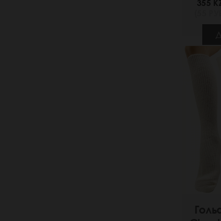
355 K
(55 РУБ
Д
Голь