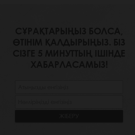
СҰРАҚТАРЫҢЫЗ БОЛСА,
ӨТІНІМ ҚАЛДЫРЫҢЫЗ. БІЗ
СІЗГЕ 5 МИНУТТЫҢ ІШІНДЕ
ХАБАРЛАСАМЫЗ!