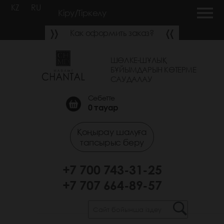
KZ
RU
Кіру/Тіркелу
Как оформить заказ?
ШӨЛКЕ-ШҰЛЫҚ
БҰЙЫМДАРЫН КӨТЕРМЕ
САУДАЛАУ
Себетте
0
тауар
Қоңырау шалуға
тапсырыс беру
+7 700 743-31-25
+7 707 664-89-57