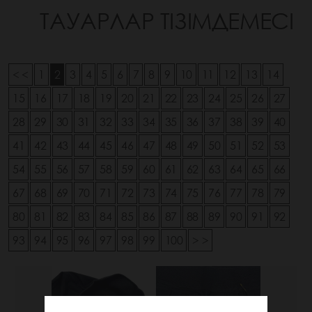
ТАУАРЛАР ТІЗІМДЕМЕСІ
< <
1
2
3
4
5
6
7
8
9
10
11
12
13
14
15
16
17
18
19
20
21
22
23
24
25
26
27
28
29
30
31
32
33
34
35
36
37
38
39
40
41
42
43
44
45
46
47
48
49
50
51
52
53
54
55
56
57
58
59
60
61
62
63
64
65
66
67
68
69
70
71
72
73
74
75
76
77
78
79
80
81
82
83
84
85
86
87
88
89
90
91
92
93
94
95
96
97
98
99
100
> >