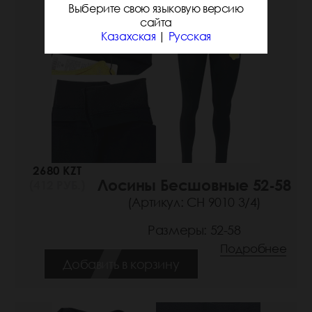
Выберите свою языковую версию
сайта
Казахская
|
Русская
2680 KZT
Лосины Бесшовные 52-58
(412 РУБ.)
(Артикул: СН 9010 3/4)
Размеры: 52-58
Подробнее
Добавить в корзину