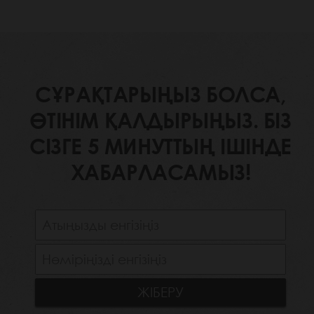
СҰРАҚТАРЫҢЫЗ БОЛСА,
ӨТІНІМ ҚАЛДЫРЫҢЫЗ. БІЗ
СІЗГЕ 5 МИНУТТЫҢ ІШІНДЕ
ХАБАРЛАСАМЫЗ!