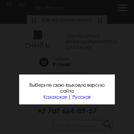
KZ
RU
Кіру/Тіркелу
Как оформить заказ?
ШӨЛКЕ-ШҰЛЫҚ
БҰЙЫМДАРЫН КӨТЕРМЕ
САУДАЛАУ
Себетте
0
тауар
Қоңырау шалуға
Выберите свою языковую версию
тапсырыс беру
сайта
Казахская
|
Русская
+7 700 743-31-25
+7 707 664-89-57