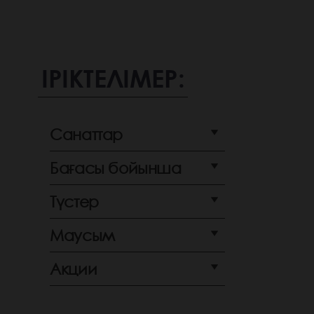
ІРІКТЕЛІМЕР:
Санаттар
Бағасы бойынша
Түстер
Маусым
Акции