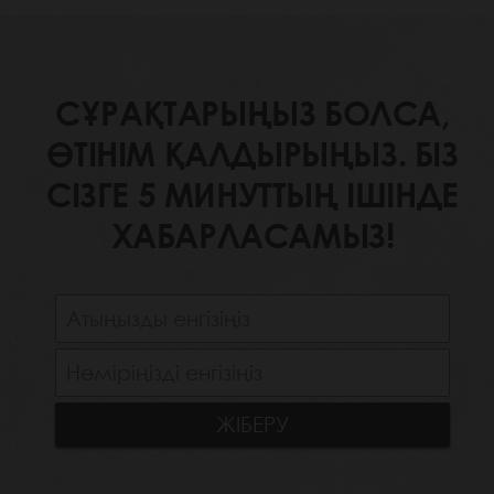
СҰРАҚТАРЫҢЫЗ БОЛСА,
ӨТІНІМ ҚАЛДЫРЫҢЫЗ. БІЗ
СІЗГЕ 5 МИНУТТЫҢ ІШІНДЕ
ХАБАРЛАСАМЫЗ!