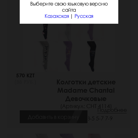
Выберите свою языковую версию
сайта
Казахская
|
Русская
570 KZT
Колготки детские
(88 РУБ.)
Madame Chantal
Девочковые
(Артикул: СНТ 4114)
Подробнее
Добавить в корзину
Размеры: 3-5 5-7 7-9