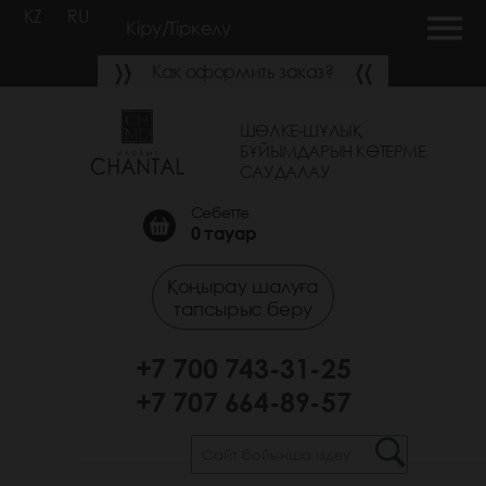
KZ
RU
Кіру/Тіркелу
Как оформить заказ?
ШӨЛКЕ-ШҰЛЫҚ
БҰЙЫМДАРЫН КӨТЕРМЕ
САУДАЛАУ
Себетте
0
тауар
Қоңырау шалуға
тапсырыс беру
+7 700 743-31-25
+7 707 664-89-57