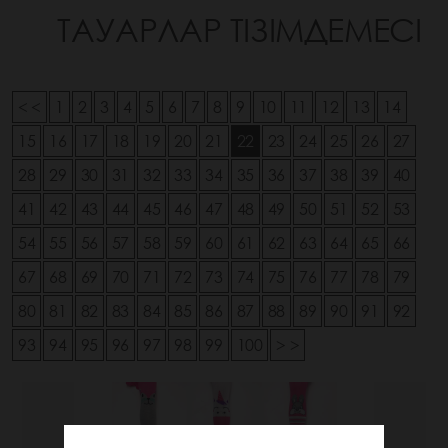
ТАУАРЛАР ТІЗІМДЕМЕСІ
< <
1
2
3
4
5
6
7
8
9
10
11
12
13
14
15
16
17
18
19
20
21
22
23
24
25
26
27
28
29
30
31
32
33
34
35
36
37
38
39
40
41
42
43
44
45
46
47
48
49
50
51
52
53
54
55
56
57
58
59
60
61
62
63
64
65
66
67
68
69
70
71
72
73
74
75
76
77
78
79
80
81
82
83
84
85
86
87
88
89
90
91
92
93
94
95
96
97
98
99
100
> >