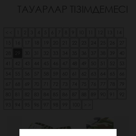
ТАУАРЛАР ТІЗІМДЕМЕСІ
< <
1
2
3
4
5
6
7
8
9
10
11
12
13
14
15
16
17
18
19
20
21
22
23
24
25
26
27
28
29
30
31
32
33
34
35
36
37
38
39
40
41
42
43
44
45
46
47
48
49
50
51
52
53
54
55
56
57
58
59
60
61
62
63
64
65
66
67
68
69
70
71
72
73
74
75
76
77
78
79
80
81
82
83
84
85
86
87
88
89
90
91
92
93
94
95
96
97
98
99
100
> >