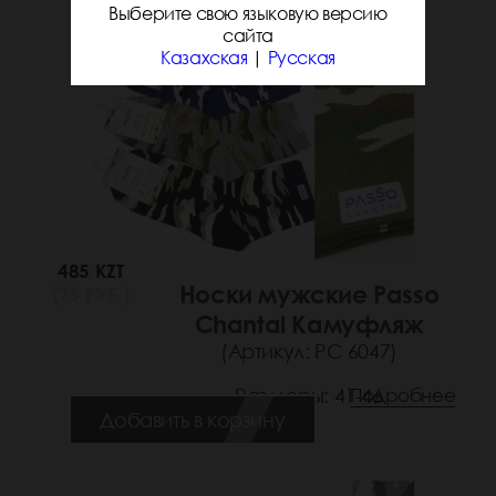
Выберите свою языковую версию
сайта
Казахская
|
Русская
485 KZT
Носки мужские Passo
(75 РУБ.)
Chantal Камуфляж
(Артикул: РС 6047)
Размеры: 41-46
Подробнее
Добавить в корзину