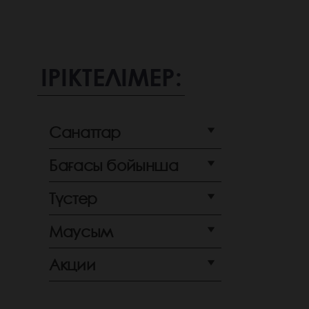
ІРІКТЕЛІМЕР:
Санаттар
Бағасы бойынша
Түстер
Маусым
Акции