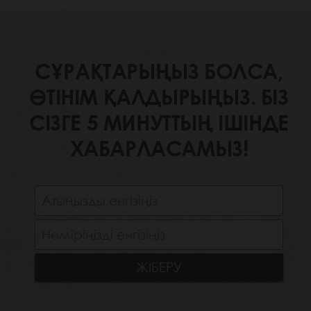
СҰРАҚТАРЫҢЫЗ БОЛСА,
ӨТІНІМ ҚАЛДЫРЫҢЫЗ. БІЗ
СІЗГЕ 5 МИНУТТЫҢ ІШІНДЕ
ХАБАРЛАСАМЫЗ!