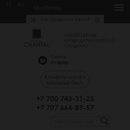
KZ
RU
Кіру/Тіркелу
Как оформить заказ?
ШӨЛКЕ-ШҰЛЫҚ
БҰЙЫМДАРЫН КӨТЕРМЕ
САУДАЛАУ
Себетте
0
тауар
Қоңырау шалуға
тапсырыс беру
+7 700 743-31-25
+7 707 664-89-57