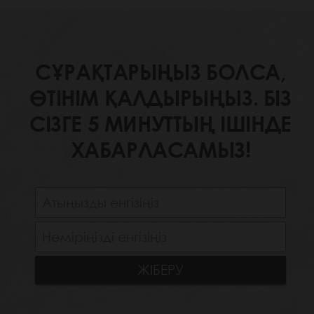
СҰРАҚТАРЫҢЫЗ БОЛСА,
ӨТІНІМ ҚАЛДЫРЫҢЫЗ. БІЗ
СІЗГЕ 5 МИНУТТЫҢ ІШІНДЕ
ХАБАРЛАСАМЫЗ!