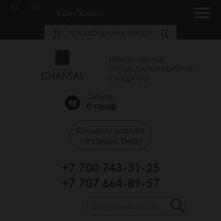
KZ
RU
Кіру/Тіркелу
Как оформить заказ?
ШӨЛКЕ-ШҰЛЫҚ
БҰЙЫМДАРЫН КӨТЕРМЕ
САУДАЛАУ
Себетте
0
тауар
Қоңырау шалуға
тапсырыс беру
+7 700 743-31-25
+7 707 664-89-57