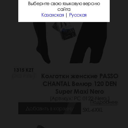
Выберите свою языковую версию
сайта
Казахская
|
Русская
1315 KZT
Колготки женские PASSO
(202 РУБ.)
CHANTAL Велюр 120 DEN
Super Maxi Nero
(Артикул: РС 0122-Nero )
Подробнее
Добавить в корзину
Размеры: 5XL-6XXL