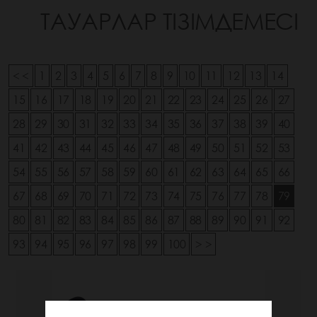
ТАУАРЛАР ТІЗІМДЕМЕСІ
< <
1
2
3
4
5
6
7
8
9
10
11
12
13
14
15
16
17
18
19
20
21
22
23
24
25
26
27
28
29
30
31
32
33
34
35
36
37
38
39
40
41
42
43
44
45
46
47
48
49
50
51
52
53
54
55
56
57
58
59
60
61
62
63
64
65
66
67
68
69
70
71
72
73
74
75
76
77
78
79
80
81
82
83
84
85
86
87
88
89
90
91
92
93
94
95
96
97
98
99
100
> >