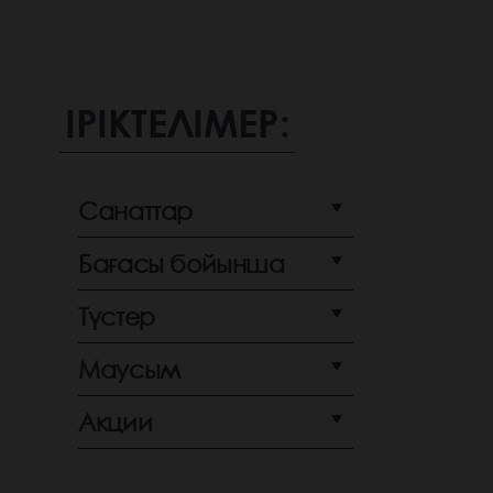
ІРІКТЕЛІМЕР:
Санаттар
Бағасы бойынша
Түстер
Маусым
Акции