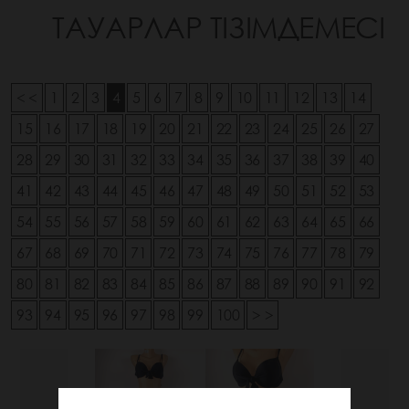
ТАУАРЛАР ТІЗІМДЕМЕСІ
< <
1
2
3
4
5
6
7
8
9
10
11
12
13
14
15
16
17
18
19
20
21
22
23
24
25
26
27
28
29
30
31
32
33
34
35
36
37
38
39
40
41
42
43
44
45
46
47
48
49
50
51
52
53
54
55
56
57
58
59
60
61
62
63
64
65
66
67
68
69
70
71
72
73
74
75
76
77
78
79
80
81
82
83
84
85
86
87
88
89
90
91
92
93
94
95
96
97
98
99
100
> >