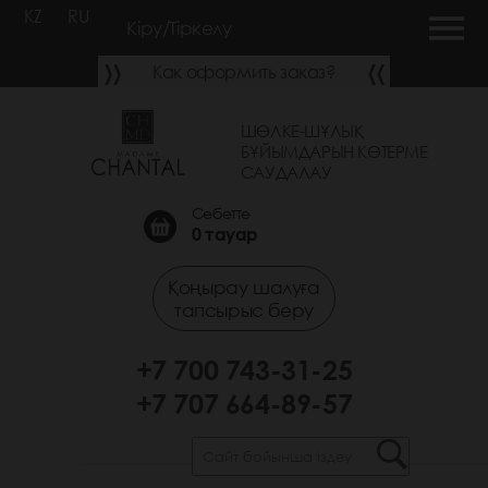
KZ
RU
Кіру/Тіркелу
Как оформить заказ?
ШӨЛКЕ-ШҰЛЫҚ
БҰЙЫМДАРЫН КӨТЕРМЕ
САУДАЛАУ
Себетте
0
тауар
Қоңырау шалуға
тапсырыс беру
+7 700 743-31-25
+7 707 664-89-57