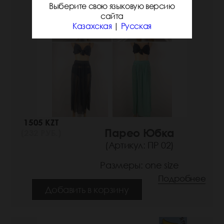
Выберите свою языковую версию
сайта
Казахская
|
Русская
1505 KZT
Парео Юбка
(232 РУБ.)
(Артикул: ПР 02)
Размеры: one size
Подробнее
Добавить в корзину