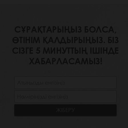
СҰРАҚТАРЫҢЫЗ БОЛСА,
ӨТІНІМ ҚАЛДЫРЫҢЫЗ. БІЗ
СІЗГЕ 5 МИНУТТЫҢ ІШІНДЕ
ХАБАРЛАСАМЫЗ!