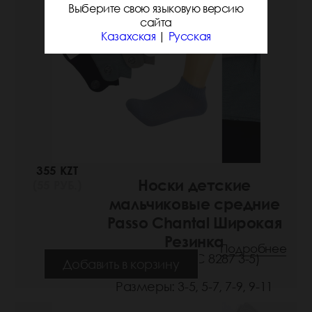
Выберите свою языковую версию
сайта
Казахская
|
Русская
355 KZT
Носки детские
(55 РУБ.)
мальчиковые средние
Passo Chantal Широкая
Резинка
Подробнее
(Артикул: РС 8287 3-5)
Добавить в корзину
Размеры: 3-5, 5-7, 7-9, 9-11