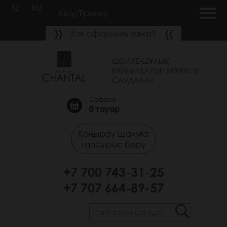
KZ
RU
Кіру/Тіркелу
Как оформить заказ?
ШӨЛКЕ-ШҰЛЫҚ
БҰЙЫМДАРЫН КӨТЕРМЕ
САУДАЛАУ
Себетте
0
тауар
Қоңырау шалуға
тапсырыс беру
+7 700 743-31-25
+7 707 664-89-57