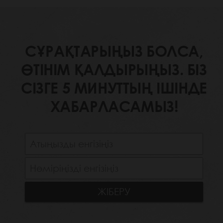
СҰРАҚТАРЫҢЫЗ БОЛСА,
ӨТІНІМ ҚАЛДЫРЫҢЫЗ. БІЗ
СІЗГЕ 5 МИНУТТЫҢ ІШІНДЕ
ХАБАРЛАСАМЫЗ!