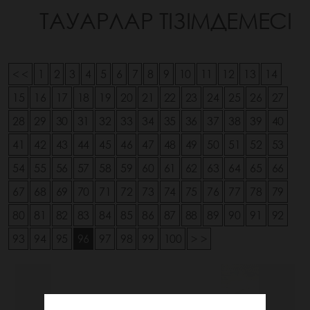
ТАУАРЛАР ТІЗІМДЕМЕСІ
< <
1
2
3
4
5
6
7
8
9
10
11
12
13
14
15
16
17
18
19
20
21
22
23
24
25
26
27
28
29
30
31
32
33
34
35
36
37
38
39
40
41
42
43
44
45
46
47
48
49
50
51
52
53
54
55
56
57
58
59
60
61
62
63
64
65
66
67
68
69
70
71
72
73
74
75
76
77
78
79
80
81
82
83
84
85
86
87
88
89
90
91
92
93
94
95
96
97
98
99
100
> >