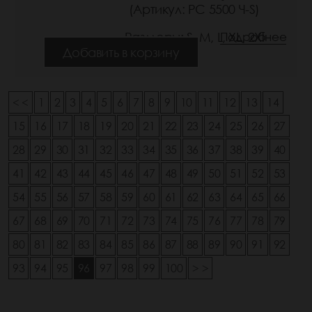
(Артикул: РС 5500 Ч-S)
Размеры: S, M, L, XL, 2Xl
Подробнее
Добавить в корзину
< <
1
2
3
4
5
6
7
8
9
10
11
12
13
14
15
16
17
18
19
20
21
22
23
24
25
26
27
28
29
30
31
32
33
34
35
36
37
38
39
40
41
42
43
44
45
46
47
48
49
50
51
52
53
54
55
56
57
58
59
60
61
62
63
64
65
66
67
68
69
70
71
72
73
74
75
76
77
78
79
80
81
82
83
84
85
86
87
88
89
90
91
92
93
94
95
96
97
98
99
100
> >