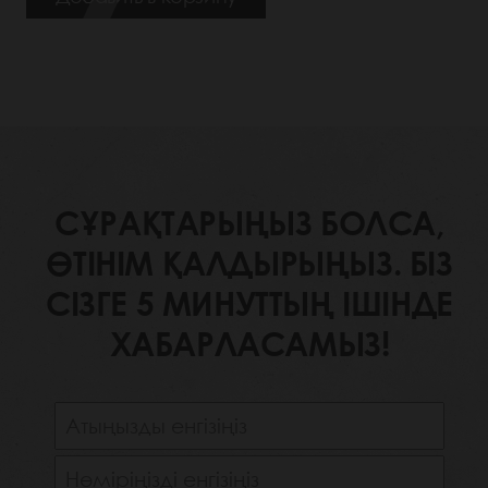
СҰРАҚТАРЫҢЫЗ БОЛСА,
ӨТІНІМ ҚАЛДЫРЫҢЫЗ. БІЗ
СІЗГЕ 5 МИНУТТЫҢ ІШІНДЕ
ХАБАРЛАСАМЫЗ!