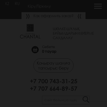
KZ
RU
Кіру/Тіркелу
Как оформить заказ?
ШӨЛКЕ-ШҰЛЫҚ
БҰЙЫМДАРЫН КӨТЕРМЕ
САУДАЛАУ
Себетте
0
тауар
Қоңырау шалуға
тапсырыс беру
+7 700 743-31-25
+7 707 664-89-57