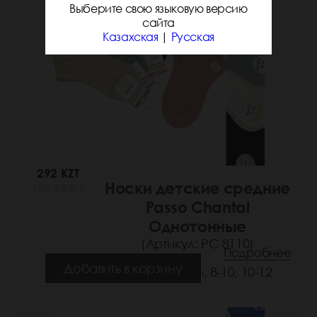
Выберите свою языковую версию
сайта
Казахская
|
Русская
292 KZT
Носки детские средние
(45 РУБ.)
Passo Chantal
Однотонные
(Артикул: РС 8110)
Подробнее
Добавить в корзину
Размеры: 6-8, 8-10, 10-12