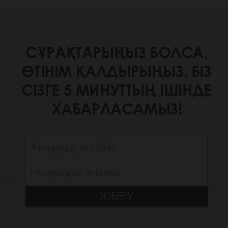
СҰРАҚТАРЫҢЫЗ БОЛСА,
ӨТІНІМ ҚАЛДЫРЫҢЫЗ. БІЗ
СІЗГЕ 5 МИНУТТЫҢ ІШІНДЕ
ХАБАРЛАСАМЫЗ!