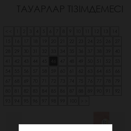
ТАУАРЛАР ТІЗІМДЕМЕСІ
< <
1
2
3
4
5
6
7
8
9
10
11
12
13
14
15
16
17
18
19
20
21
22
23
24
25
26
27
28
29
30
31
32
33
34
35
36
37
38
39
40
41
42
43
44
45
46
47
48
49
50
51
52
53
54
55
56
57
58
59
60
61
62
63
64
65
66
67
68
69
70
71
72
73
74
75
76
77
78
79
80
81
82
83
84
85
86
87
88
89
90
91
92
93
94
95
96
97
98
99
100
> >