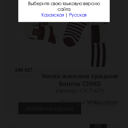
Выберите свою языковую версию
сайта
Казахская
|
Русская
240 KZT
Носки женские средние
(37 РУБ.)
Бантик CHMD
(Артикул: СН 71627)
Размеры: 36-41
Подробнее
Добавить в корзину