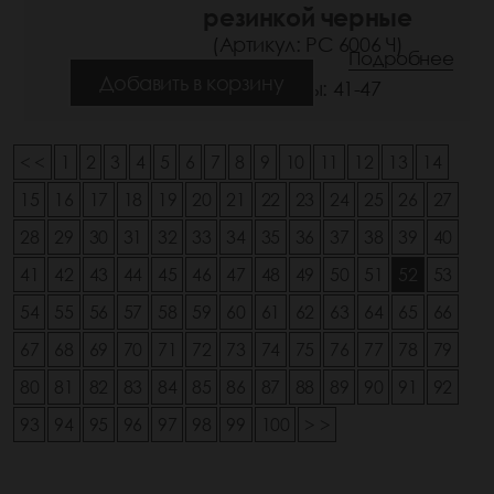
резинкой черные
(Артикул: РС 6006 Ч)
Подробнее
Добавить в корзину
Размеры: 41-47
< <
1
2
3
4
5
6
7
8
9
10
11
12
13
14
15
16
17
18
19
20
21
22
23
24
25
26
27
28
29
30
31
32
33
34
35
36
37
38
39
40
41
42
43
44
45
46
47
48
49
50
51
52
53
54
55
56
57
58
59
60
61
62
63
64
65
66
67
68
69
70
71
72
73
74
75
76
77
78
79
80
81
82
83
84
85
86
87
88
89
90
91
92
93
94
95
96
97
98
99
100
> >