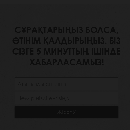
СҰРАҚТАРЫҢЫЗ БОЛСА,
ӨТІНІМ ҚАЛДЫРЫҢЫЗ. БІЗ
СІЗГЕ 5 МИНУТТЫҢ ІШІНДЕ
ХАБАРЛАСАМЫЗ!