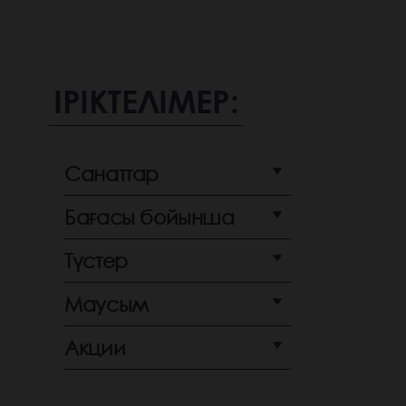
ІРІКТЕЛІМЕР:
Санаттар
Бағасы бойынша
Түстер
Маусым
Акции