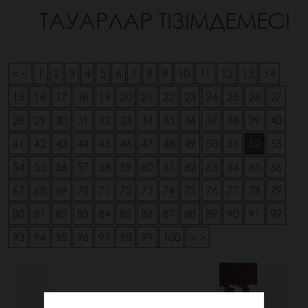
ТАУАРЛАР ТІЗІМДЕМЕСІ
< <
1
2
3
4
5
6
7
8
9
10
11
12
13
14
15
16
17
18
19
20
21
22
23
24
25
26
27
28
29
30
31
32
33
34
35
36
37
38
39
40
41
42
43
44
45
46
47
48
49
50
51
52
53
54
55
56
57
58
59
60
61
62
63
64
65
66
67
68
69
70
71
72
73
74
75
76
77
78
79
80
81
82
83
84
85
86
87
88
89
90
91
92
93
94
95
96
97
98
99
100
> >