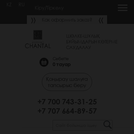
KZ
RU
Кіру/Тіркелу
Как оформить заказ?
ШӨЛКЕ-ШҰЛЫҚ
БҰЙЫМДАРЫН КӨТЕРМЕ
САУДАЛАУ
Себетте
0
тауар
Қоңырау шалуға
тапсырыс беру
+7 700 743-31-25
+7 707 664-89-57