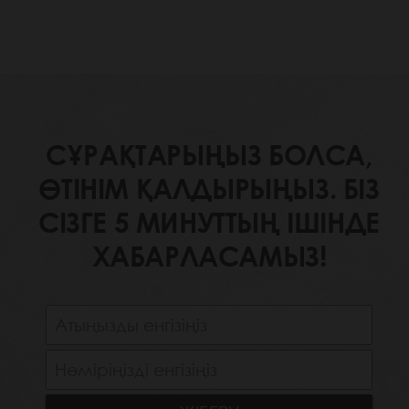
СҰРАҚТАРЫҢЫЗ БОЛСА,
ӨТІНІМ ҚАЛДЫРЫҢЫЗ. БІЗ
СІЗГЕ 5 МИНУТТЫҢ ІШІНДЕ
ХАБАРЛАСАМЫЗ!