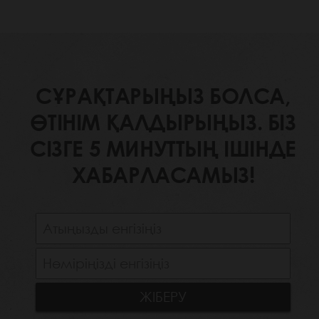
СҰРАҚТАРЫҢЫЗ БОЛСА,
ӨТІНІМ ҚАЛДЫРЫҢЫЗ. БІЗ
СІЗГЕ 5 МИНУТТЫҢ ІШІНДЕ
ХАБАРЛАСАМЫЗ!