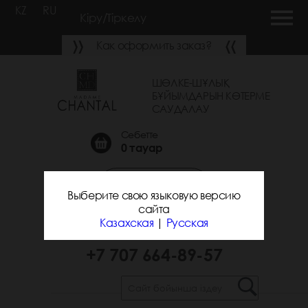
KZ
RU
Кіру/Тіркелу
Как оформить заказ?
ШӨЛКЕ-ШҰЛЫҚ
БҰЙЫМДАРЫН КӨТЕРМЕ
САУДАЛАУ
Себетте
0
тауар
Қоңырау шалуға
Выберите свою языковую версию
тапсырыс беру
сайта
Казахская
|
Русская
+7 700 743-31-25
+7 707 664-89-57