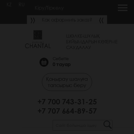
KZ
RU
Кіру/Тіркелу
Как оформить заказ?
ШӨЛКЕ-ШҰЛЫҚ
БҰЙЫМДАРЫН КӨТЕРМЕ
САУДАЛАУ
Себетте
0
тауар
Қоңырау шалуға
тапсырыс беру
+7 700 743-31-25
+7 707 664-89-57