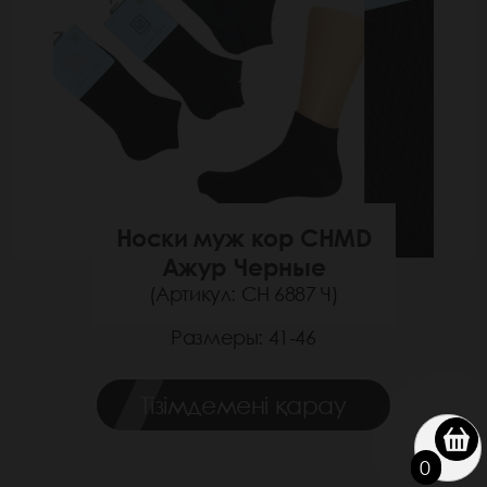
Носки муж кор CHMD
Ажур Черные
(Артикул: СН 6887 Ч)
Размеры: 41-46
Тізімдемені қарау
0