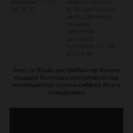
Телефон: +7 707
Жұмыс кестесі:
769 37 37
8: 00-ден 17:00-ге
дейін Демалыс
күндері:
жексенбі-
дүйсенбі
Телефон: +7 708
613 12 88
Егер сіз біздің дистрибьютор болуға
мүдделі болсаңыз ынтымақтастық
мүмкіндіктері туралы көбірек білуге
шақырамыз