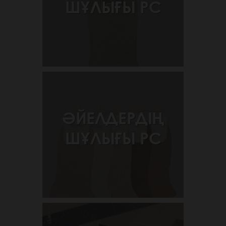
ШҰЛЫҒЫ РС
ӘЙЕЛДЕРДІҢ
ШҰЛЫҒЫ РС