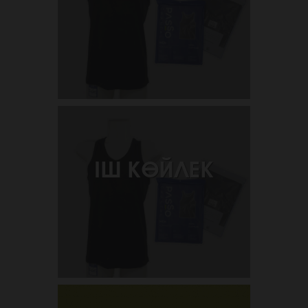
ІШ КӨЙЛЕК