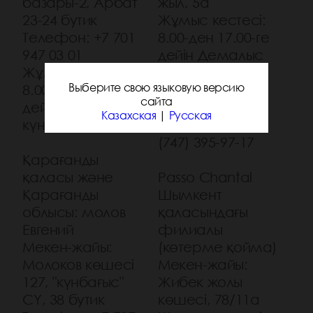
базары-2, Арбат
жыл, 5а
23-24 бутик
Жұмыс кестесі:
Телефон: +7 701
8.00-ден 17.00-ге
947 03 01
дейін Демалыс
Жұмыс кестесі:
күндері:
Выберите свою языковую версию
8.00-ден 17.00-ге
жексенбі-
сайта
дейін Демалыс
дүйсенбі
Казахская
|
Русская
күндері:дүйсенбі
Телефон: +7
(747) 395-97-17
Қарағанды
қаласы және
Passo Chantal
Қарағанды
Шымкент
облысы: молов
қаласындағы
Евгений
филиалы
Мекен-жайы:
(көтерме қойма)
Молоков көшесі
Мекен-жайы:
127, "күнбағыс"
Жибек жолы
СҮ, 38 бутик
көшесі, 78/11а