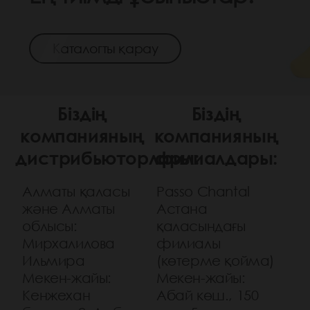
Каталогты қарау
Біздің
Біздің
компанияның
компанияның
дистрибьюторлары:
филиалдары:
Алматы қаласы
Passo Chantal
және Алматы
Астана
облысы:
қаласындағы
Мирхалилова
филиалы
Ильмира
(көтерме қойма)
Мекен-жайы:
Мекен-жайы:
Кенжехан
Абай көш., 150