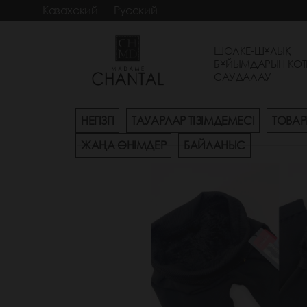
Казахский
Русский
ШӨЛКЕ-ШҰЛЫҚ
БҰЙЫМДАРЫН КӨТ
САУДАЛАУ
НЕГІЗГІ
ТАУАРЛАР ТІЗІМДЕМЕСІ
ТОВАР
ЖАҢА ӨНІМДЕР
БАЙЛАНЫС