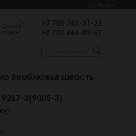
Кіру/Тіркелу
+7 700 743-31-25
 шалуға
+7 707 664-89-57
ыс беру
мо Верблюжья шерсть
 9267-3(9005-3)
ку)
т.