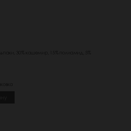
ьпаки, 30% кашемир, 15% полиамид, 5%
ковка
ину