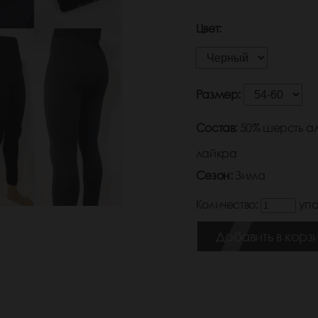
Цвет:
Размер:
Состав:
50% шерсть ал
лайкра
Сезон:
Зима
Количество:
упа
Добавить в корз