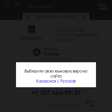
KZ
RU
Кіру/Тіркелу
Как оформить заказ?
ШӨЛКЕ-ШҰЛЫҚ
БҰЙЫМДАРЫН КӨТЕРМЕ
САУДАЛАУ
Себетте
0
тауар
Қоңырау шалуға
Выберите свою языковую версию
тапсырыс беру
сайта
Казахская
|
Русская
+7 700 743-31-25
+7 707 664-89-57