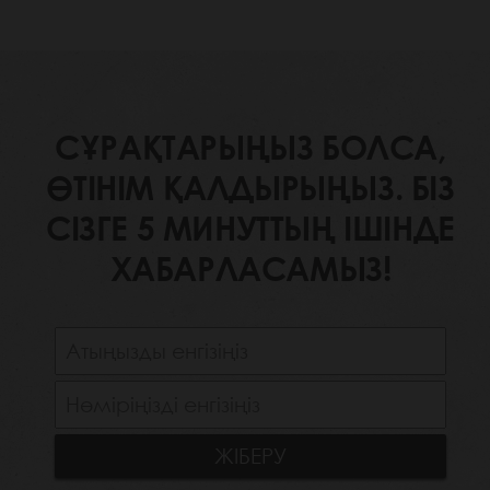
СҰРАҚТАРЫҢЫЗ БОЛСА,
ӨТІНІМ ҚАЛДЫРЫҢЫЗ. БІЗ
СІЗГЕ 5 МИНУТТЫҢ ІШІНДЕ
ХАБАРЛАСАМЫЗ!