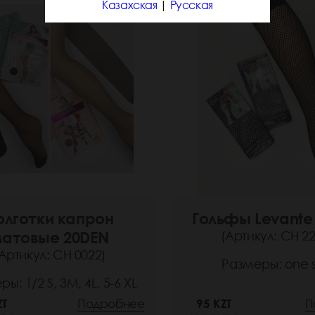
Казахская
|
Русская
олготки капрон
Гольфы Levante
атовые 20DEN
(Артикул: СН 22
Артикул: СН 0022)
Размеры: one s
ы: 1/2 S, 3M, 4L, 5-6 XL
ZT
Подробнее
95 KZT
П