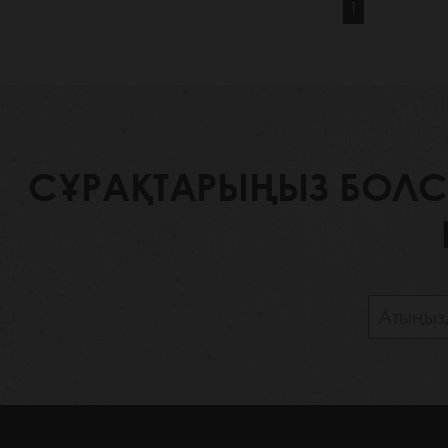
1
СҰРАҚТАРЫҢЫЗ БОЛСА,