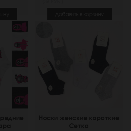
(36 РУБ.)
зину
Добавить в корзину
средние
Носки женские короткие
мара
Сетка