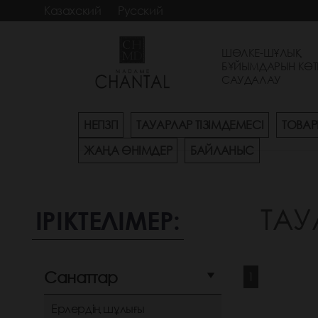
Казахский
Русский
ШӨЛКЕ-ШҰЛЫҚ
БҰЙЫМДАРЫН КӨТ
САУДАЛАУ
НЕГІЗГІ
ТАУАРЛАР ТІЗІМДЕМЕСІ
ТОВАР
ЖАҢА ӨНІМДЕР
БАЙЛАНЫС
ТАУ
ІРІКТЕЛІМЕР:
Санаттар
1
Ерлердің шұлығы