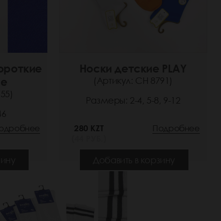
ороткие
Носки детские PLAY
ие
(Артикул: СН 8791)
55)
Размеры: 2-4, 5-8, 9-12
46
одробнее
280 KZT
Подробнее
(44 РУБ.)
зину
Добавить в корзину