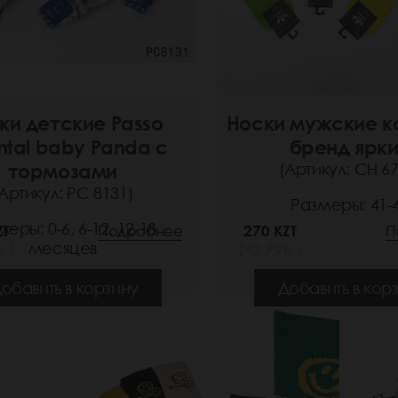
ки детские Passo
Носки мужские к
tal baby Panda с
бренд ярк
тормозами
(Артикул: СН 67
Артикул: РС 8131)
Размеры: 41-
еры: 0-6, 6-12, 12-18
ZT
Подробнее
270 KZT
П
месяцев
.)
(42 РУБ.)
обавить в корзину
Добавить в кор