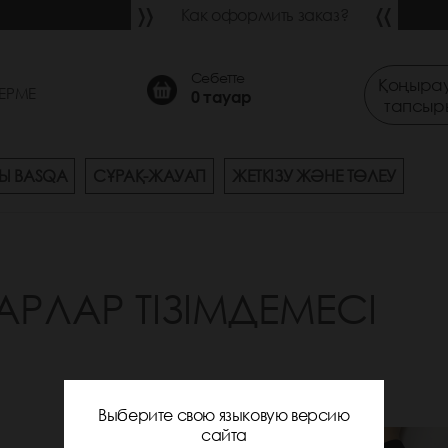
Как оформить заказ?
Себетте
Қоңырау
ЕРМЕ
0
тауар
тапсыр
Ы BASQA
СҰРАҚ-ЖАУАП
ЖЕТКІЗУ ЖӘНЕ ТӨЛЕУ
АРЛАР ТІЗІМДЕМЕСІ
Выберите свою языковую версию
сайта