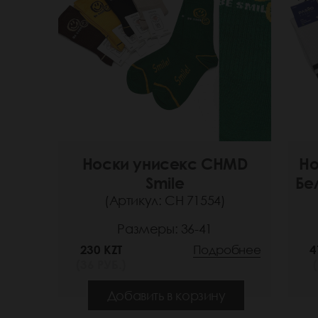
Носки унисекс CHMD
Но
Smile
Бе
(Артикул: СН 71554)
Размеры: 36-41
230 KZT
Подробнее
4
(36 РУБ.)
(
Добавить в корзину