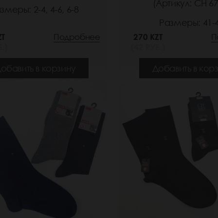
(Артикул: СН 67
змеры: 2-4, 4-6, 6-8
Размеры: 41-
ZT
Подробнее
270 KZT
П
.)
(42 РУБ.)
обавить в корзину
Добавить в кор