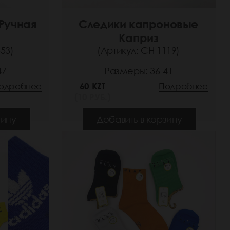
Ручная
Следики капроновые
Каприз
53)
(Артикул: СН 1119)
47
Размеры: 36-41
одробнее
60 KZT
Подробнее
(10 РУБ.)
зину
Добавить в корзину