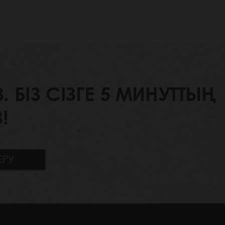
БІЗ СІЗГЕ 5 МИНУТТЫҢ
!