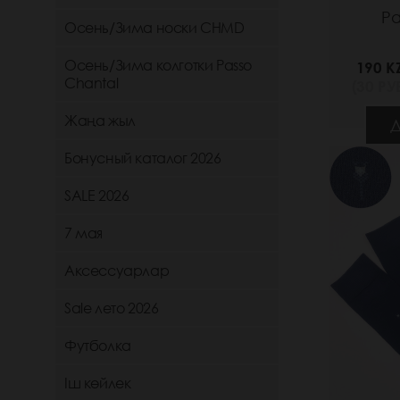
Ра
Осень/Зима носки CHMD
Осень/Зима колготки Passo
190 K
Chantal
(30 РУБ
Жаңа жыл
Д
Бонусный каталог 2026
SALE 2026
7 мая
Аксессуарлар
Sale лето 2026
Футболка
Іш көйлек