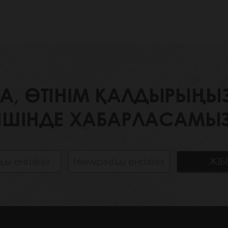
 ӨТІНІМ ҚАЛДЫРЫҢЫЗ. 
ІШІНДЕ ХАБАРЛАСАМЫЗ