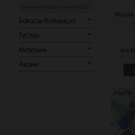
Бонусный каталог июнь 2026
Носки
Бағасы бойынша
(
Түстер
Маусым
355 K
(55 РУБ
Акции
Д