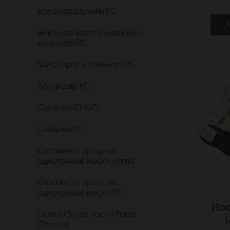
(112 РУ
Балалар шұлығы РС
Д
Әйелдер колготкилері мен
чулкилері РС
Балалар колготкилері РС
Лосиндер РС
Следики CHMD
Следики РС
Короткие и средние
однотонные носки chmd
Короткие и средние
однотонные носки PC
Нос
Осень/Зима носки Passo
(
Chantal