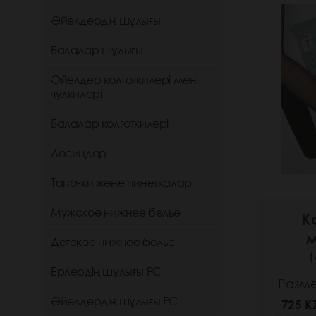
Әйелдердің шұлығы
Балалар шұлығы
Әйелдер колготкилері мен
чулкилері
Балалар колготкилері
Лосиндер
Тапочки және пинеткалар
Мужское нижнее белье
К
м
Детское нижнее белье
(
Ерлердің шұлығы РС
Размер
Әйелдердің шұлығы РС
725 K