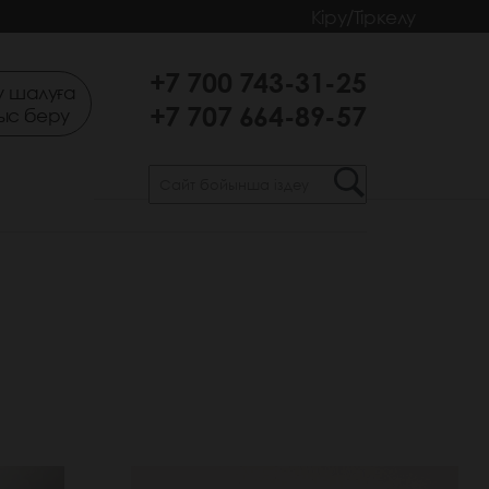
Кіру/Тіркелу
+7 700 743-31-25
 шалуға
+7 707 664-89-57
ыс беру