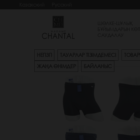
Казахский
Русский
ШӨЛКЕ-ШҰЛЫҚ
БҰЙЫМДАРЫН КӨТ
САУДАЛАУ
НЕГІЗГІ
ТАУАРЛАР ТІЗІМДЕМЕСІ
ТОВАР
ЖАҢА ӨНІМДЕР
БАЙЛАНЫС