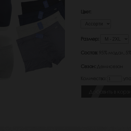
Цвет:
Размер:
Состав:
95% модал, 5
Сезон:
Демисезон
Количество:
упа
Добавить в корз