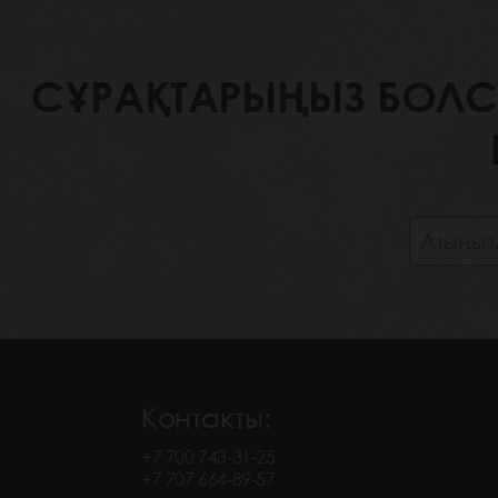
СҰРАҚТАРЫҢЫЗ БОЛСА,
Контакты:
+7 700 743-31-25
+7 707 664-89-57