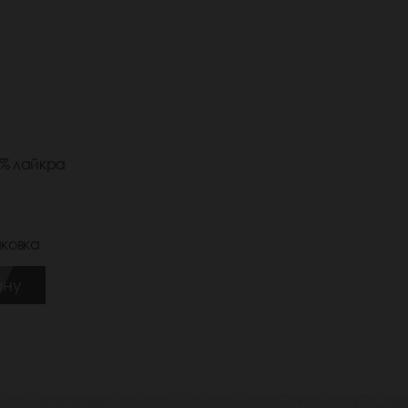
2% лайкра
ковка
ину