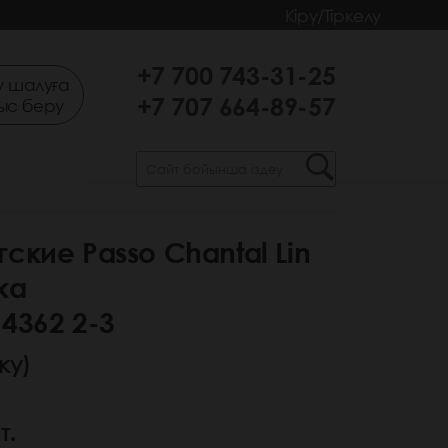
Кіру/Тіркелу
+7 700 743-31-25
 шалуға
+7 707 664-89-57
ыс беру
ские Passo Chantal Lin
ка
4362 2-3
ку)
т.