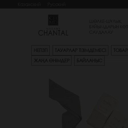
Казахский
Русский
ШӨЛКЕ-ШҰЛЫҚ
БҰЙЫМДАРЫН КӨТ
САУДАЛАУ
НЕГІЗГІ
ТАУАРЛАР ТІЗІМДЕМЕСІ
ТОВАР
ЖАҢА ӨНІМДЕР
БАЙЛАНЫС