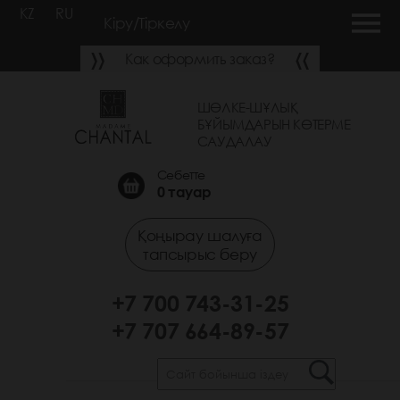
KZ
RU
Кіру/Тіркелу
Как оформить заказ?
ШӨЛКЕ-ШҰЛЫҚ
БҰЙЫМДАРЫН КӨТЕРМЕ
САУДАЛАУ
Себетте
0
тауар
Қоңырау шалуға
тапсырыс беру
+7 700 743-31-25
+7 707 664-89-57