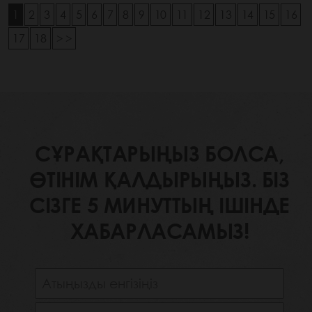
1
2
3
4
5
6
7
8
9
10
11
12
13
14
15
16
17
18
> >
СҰРАҚТАРЫҢЫЗ БОЛСА,
ӨТІНІМ ҚАЛДЫРЫҢЫЗ. БІЗ
СІЗГЕ 5 МИНУТТЫҢ ІШІНДЕ
ХАБАРЛАСАМЫЗ!