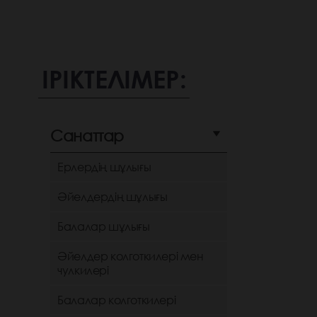
ІРІКТЕЛІМЕР:
Санаттар
Ерлердің шұлығы
Әйелдердің шұлығы
Балалар шұлығы
Әйелдер колготкилері мен
чулкилері
Балалар колготкилері