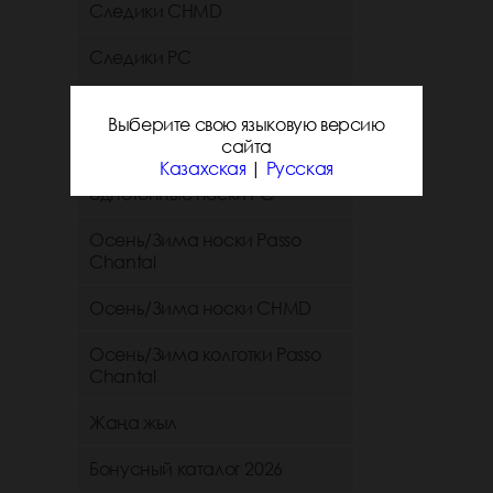
Следики CHMD
Следики РС
Короткие и средние
Выберите свою языковую версию
однотонные носки chmd
сайта
Казахская
|
Русская
Короткие и средние
однотонные носки PC
Осень/Зима носки Passo
Chantal
Осень/Зима носки CHMD
Осень/Зима колготки Passo
Chantal
Жаңа жыл
Бонусный каталог 2026