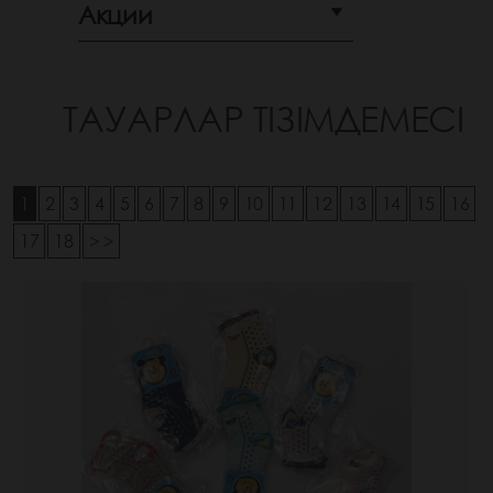
Акции
ТАУАРЛАР ТІЗІМДЕМЕСІ
1
2
3
4
5
6
7
8
9
10
11
12
13
14
15
16
17
18
> >