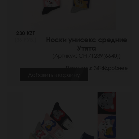
230 KZT
Носки унисекс средние
(36 РУБ.)
Утята
(Артикул: СН 71239(6640))
Размеры: 36-41
Подробнее
Добавить в корзину