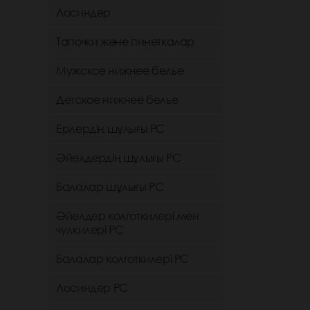
Лосиндер
Тапочки және пинеткалар
Мужское нижнее белье
Детское нижнее белье
Ерлердің шұлығы РС
Әйелдердің шұлығы РС
Балалар шұлығы РС
Әйелдер колготкилері мен
чулкилері РС
Балалар колготкилері РС
Лосиндер РС