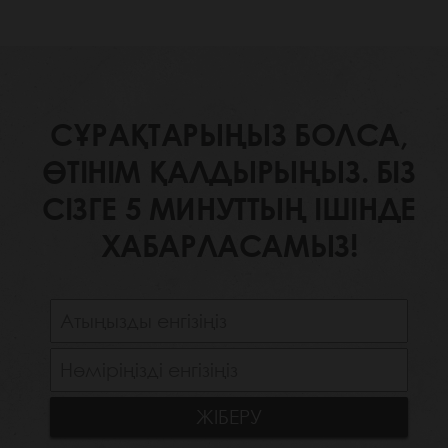
СҰРАҚТАРЫҢЫЗ БОЛСА,
ӨТІНІМ ҚАЛДЫРЫҢЫЗ. БІЗ
СІЗГЕ 5 МИНУТТЫҢ ІШІНДЕ
ХАБАРЛАСАМЫЗ!