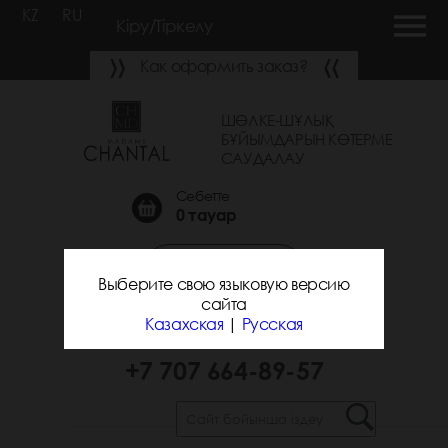
KZ
RU
Кіру/Тіркелу
Как оформить заказ?
ШӨЛКЕ-ШҰЛЫҚ
БҰЙЫМДАРЫН КӨТЕРМЕ
САУДАЛАУ
Себетте
0
тауар
Қоңырау шалуға
Выберите свою языковую версию
тапсырыс беру
сайта
Казахская
|
Русская
+7 700 743-31-25
+7 707 664-89-57