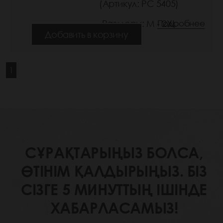
(Артикул: РС 5405)
Размеры: M - 2XL
Подробнее
Добавить в корзину
1
СҰРАҚТАРЫҢЫЗ БОЛСА,
ӨТІНІМ ҚАЛДЫРЫҢЫЗ. БІЗ
СІЗГЕ 5 МИНУТТЫҢ ІШІНДЕ
ХАБАРЛАСАМЫЗ!