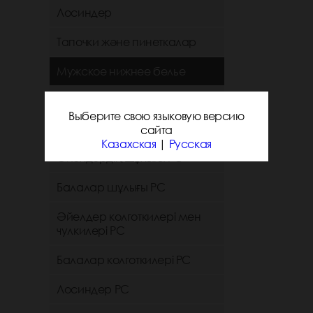
Лосиндер
Тапочки және пинеткалар
Мужское нижнее белье
Детское нижнее белье
Выберите свою языковую версию
Ерлердің шұлығы РС
сайта
Казахская
|
Русская
Әйелдердің шұлығы РС
Балалар шұлығы РС
Әйелдер колготкилері мен
чулкилері РС
Балалар колготкилері РС
Лосиндер РС