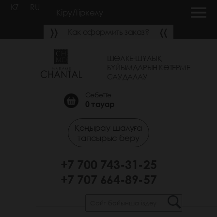
KZ
RU
Кіру/Тіркелу
Как оформить заказ?
ШӨЛКЕ-ШҰЛЫҚ
БҰЙЫМДАРЫН КӨТЕРМЕ
САУДАЛАУ
Себетте
0
тауар
Қоңырау шалуға
тапсырыс беру
+7 700 743-31-25
+7 707 664-89-57