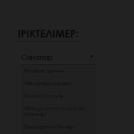
ІРІКТЕЛІМЕР:
Санаттар
Ерлердің шұлығы
Әйелдердің шұлығы
Балалар шұлығы
Әйелдер колготкилері мен
чулкилері
Балалар колготкилері