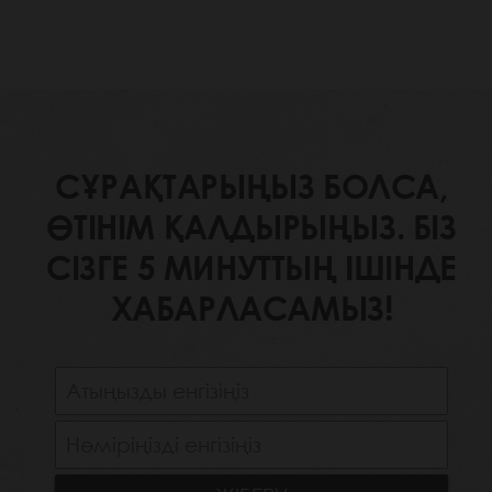
СҰРАҚТАРЫҢЫЗ БОЛСА,
ӨТІНІМ ҚАЛДЫРЫҢЫЗ. БІЗ
СІЗГЕ 5 МИНУТТЫҢ ІШІНДЕ
ХАБАРЛАСАМЫЗ!