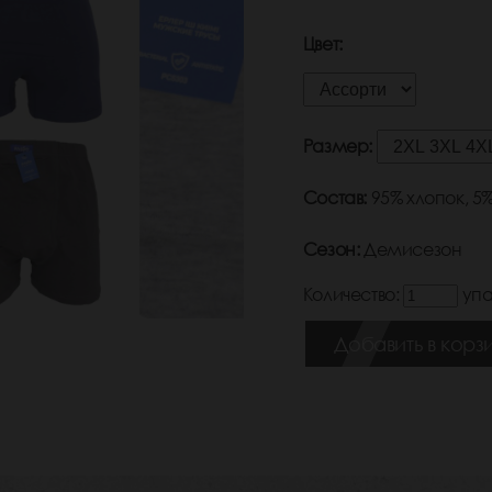
Цвет:
Размер:
Состав:
95% хлопок, 5
Сезон:
Демисезон
Количество:
упа
Добавить в корз