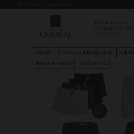
Казахский
Русский
ШӨЛКЕ-ШҰЛЫҚ
БҰЙЫМДАРЫН КӨТ
САУДАЛАУ
НЕГІЗГІ
ТАУАРЛАР ТІЗІМДЕМЕСІ
ТОВАР
ЖАҢА ӨНІМДЕР
БАЙЛАНЫС