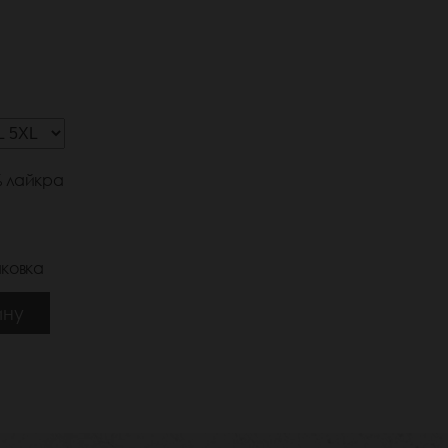
% лайкра
ковка
ину