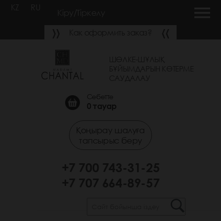
KZ
RU
Кіру/Тіркелу
Как оформить заказ?
ШӨЛКЕ-ШҰЛЫҚ
БҰЙЫМДАРЫН КӨТЕРМЕ
САУДАЛАУ
Себетте
0
тауар
Қоңырау шалуға
тапсырыс беру
+7 700 743-31-25
+7 707 664-89-57