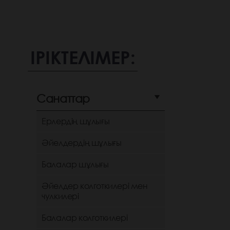
ІРІКТЕЛІМЕР:
Санаттар
Ерлердің шұлығы
Әйелдердің шұлығы
Балалар шұлығы
Әйелдер колготкилері мен
чулкилері
Балалар колготкилері