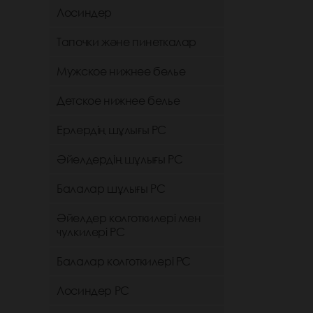
Лосиндер
Тапочки және пинеткалар
Мужское нижнее белье
Детское нижнее белье
Ерлердің шұлығы РС
Әйелдердің шұлығы РС
Балалар шұлығы РС
Әйелдер колготкилері мен
чулкилері РС
Балалар колготкилері РС
Лосиндер РС