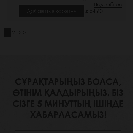
Подробнее
Добавить в корзину
Размеры: 54-60
1
2
> >
СҰРАҚТАРЫҢЫЗ БОЛСА,
ӨТІНІМ ҚАЛДЫРЫҢЫЗ. БІЗ
СІЗГЕ 5 МИНУТТЫҢ ІШІНДЕ
ХАБАРЛАСАМЫЗ!