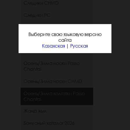
Следики CHMD
Следики РС
Короткие и средние
однотонные носки chmd
Выберите свою языковую версию
сайта
Короткие и средние
Казахская
|
Русская
однотонные носки PC
Осень/Зима носки Passo
Chantal
Осень/Зима носки CHMD
Осень/Зима колготки Passo
Chantal
Жаңа жыл
Бонусный каталог 2026