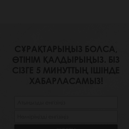
СҰРАҚТАРЫҢЫЗ БОЛСА,
ӨТІНІМ ҚАЛДЫРЫҢЫЗ. БІЗ
СІЗГЕ 5 МИНУТТЫҢ ІШІНДЕ
ХАБАРЛАСАМЫЗ!