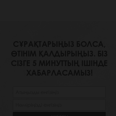
СҰРАҚТАРЫҢЫЗ БОЛСА,
ӨТІНІМ ҚАЛДЫРЫҢЫЗ. БІЗ
СІЗГЕ 5 МИНУТТЫҢ ІШІНДЕ
ХАБАРЛАСАМЫЗ!