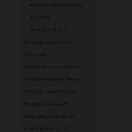
➥ фанзатиялық капрон
➥ мақта
➥ теріден тігілген
Балалар колготкилері
Лосиндер
Тапочки және пинеткалар
Мужское нижнее белье
Детское нижнее белье
Ерлердің шұлығы РС
Әйелдердің шұлығы РС
Балалар шұлығы РС