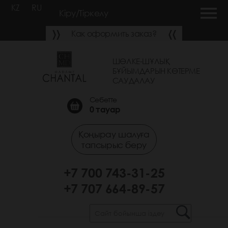
KZ
RU
Кіру/Тіркелу
Как оформить заказ?
ШӨЛКЕ-ШҰЛЫҚ
БҰЙЫМДАРЫН КӨТЕРМЕ
САУДАЛАУ
Себетте
0
тауар
Қоңырау шалуға
тапсырыс беру
+7 700 743-31-25
+7 707 664-89-57