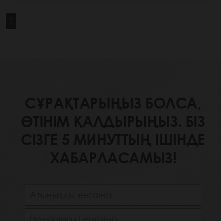
1
СҰРАҚТАРЫҢЫЗ БОЛСА,
ӨТІНІМ ҚАЛДЫРЫҢЫЗ. БІЗ
СІЗГЕ 5 МИНУТТЫҢ ІШІНДЕ
ХАБАРЛАСАМЫЗ!