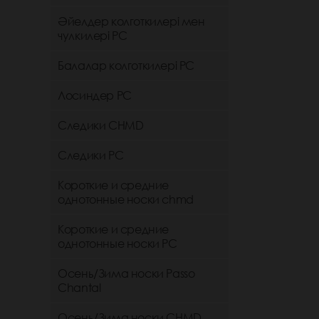
Әйелдер колготкилері мен
чулкилері РС
Балалар колготкилері РС
Лосиндер РС
Следики CHMD
Следики РС
Короткие и средние
однотонные носки chmd
Короткие и средние
однотонные носки PC
Осень/Зима носки Passo
Chantal
Осень/Зима носки CHMD