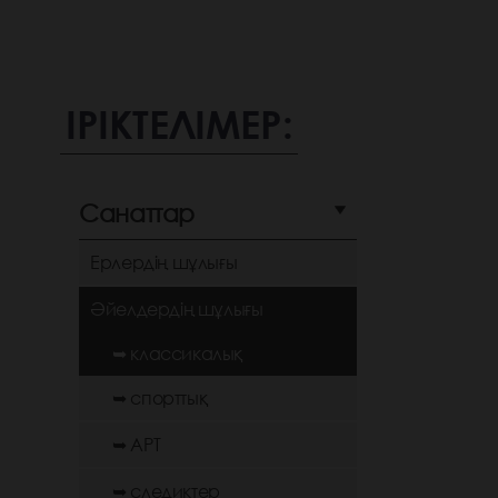
ІРІКТЕЛІМЕР:
Санаттар
Ерлердің шұлығы
Әйелдердің шұлығы
➥ классикалық
➥ спорттық
➥ АРТ
➥ следиктер