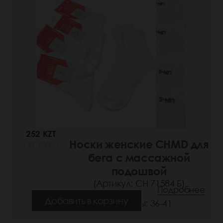
252 KZT
Носки женские CHMD для
(39 РУБ.)
бега с массажной
подошвой
(Артикул: СН 71584 Б)
Подробнее
Добавить в корзину
Размеры: 36-41