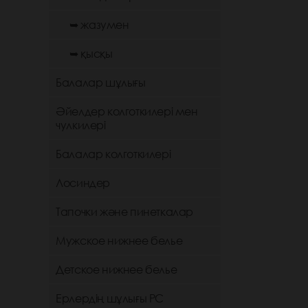
➥ жазумен
➥ қысқы
Балалар шұлығы
Әйелдер колготкилері мен
чулкилері
Балалар колготкилері
Лосиндер
Тапочки және пинеткалар
Мужское нижнее белье
Детское нижнее белье
Ерлердің шұлығы РС