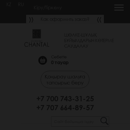
KZ
RU
Кіру/Тіркелу
Как оформить заказ?
ШӨЛКЕ-ШҰЛЫҚ
БҰЙЫМДАРЫН КӨТЕРМЕ
САУДАЛАУ
Себетте
0
тауар
Қоңырау шалуға
тапсырыс беру
+7 700 743-31-25
+7 707 664-89-57