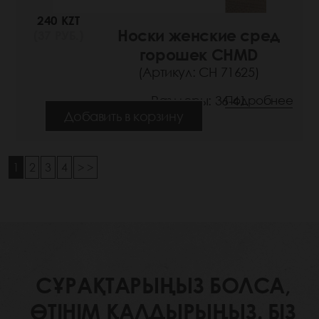
240 KZT
Носки женские сред
(37 РУБ.)
горошек CHMD
(Артикул: СН 71625)
Размеры: 36-41
Подробнее
Добавить в корзину
1
2
3
4
> >
СҰРАҚТАРЫҢЫЗ БОЛСА,
ӨТІНІМ ҚАЛДЫРЫҢЫЗ. БІЗ