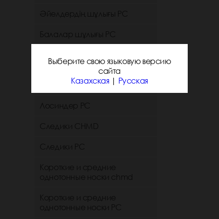
Әйелдердің шұлығы РС
Балалар шұлығы РС
Әйелдер колготкилері мен
Выберите свою языковую версию
чулкилері РС
сайта
Казахская
|
Русская
Балалар колготкилері РС
Лосиндер РС
Следики CHMD
Следики РС
Короткие и средние
однотонные носки chmd
Короткие и средние
однотонные носки PC