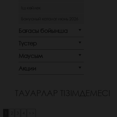
Іш көйлек
Бонусный каталог июнь 2026
Бағасы бойынша
Түстер
Маусым
Акции
ТАУАРЛАР ТІЗІМДЕМЕСІ
1
2
3
4
> >