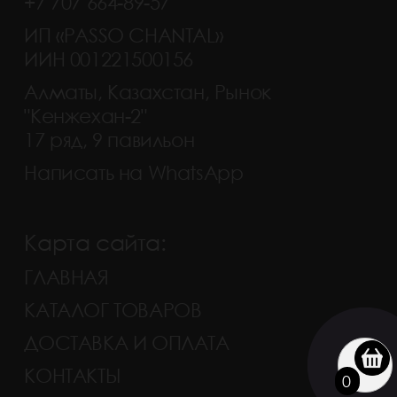
+7 707 664-89-57
ИП «PASSO CHANTAL»
ИИН 001221500156
Алматы, Казахстан, Рынок
"Кенжехан-2"
17 ряд, 9 павильон
Написать на WhatsApp
Карта сайта:
ГЛАВНАЯ
КАТАЛОГ ТОВАРОВ
ДОСТАВКА И ОПЛАТА
КОНТАКТЫ
0