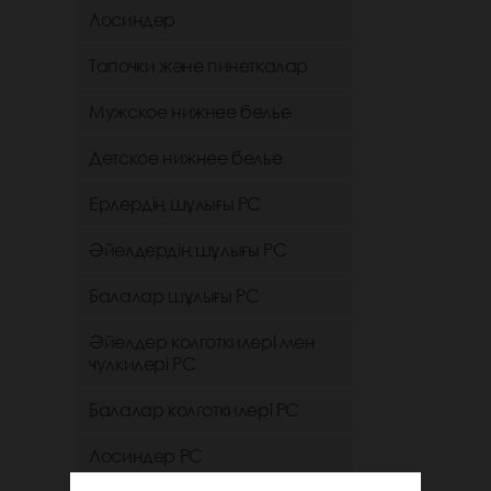
Лосиндер
Тапочки және пинеткалар
Мужское нижнее белье
Детское нижнее белье
Ерлердің шұлығы РС
Әйелдердің шұлығы РС
Балалар шұлығы РС
Әйелдер колготкилері мен
чулкилері РС
Балалар колготкилері РС
Лосиндер РС