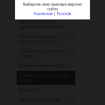
Следики CHMD
Выберите свою языковую версию
сайта
Следики РС
Казахская
|
Русская
Короткие и средние
однотонные носки chmd
Короткие и средние
однотонные носки PC
Осень/Зима носки Passo
Chantal
Осень/Зима носки CHMD
Осень/Зима колготки Passo
Chantal
Жаңа жыл
Бонусный каталог 2026