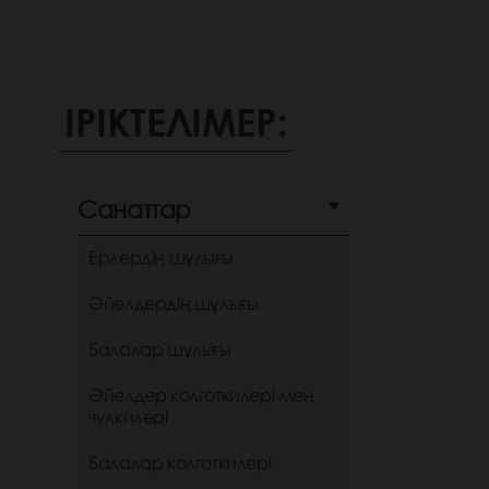
ІРІКТЕЛІМЕР:
Санаттар
Ерлердің шұлығы
Әйелдердің шұлығы
Балалар шұлығы
Әйелдер колготкилері мен
чулкилері
Балалар колготкилері