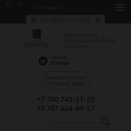
KZ
RU
Кіру/Тіркелу
Как оформить заказ?
ШӨЛКЕ-ШҰЛЫҚ
БҰЙЫМДАРЫН КӨТЕРМЕ
САУДАЛАУ
Себетте
0
тауар
Қоңырау шалуға
тапсырыс беру
+7 700 743-31-25
+7 707 664-89-57