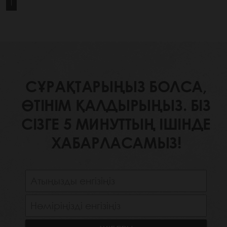
1
СҰРАҚТАРЫҢЫЗ БОЛСА,
ӨТІНІМ ҚАЛДЫРЫҢЫЗ. БІЗ
СІЗГЕ 5 МИНУТТЫҢ ІШІНДЕ
ХАБАРЛАСАМЫЗ!