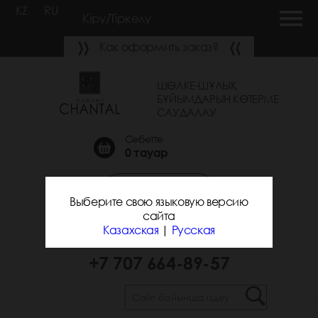
KZ
RU
Кіру/Тіркелу
Как оформить заказ?
ШӨЛКЕ-ШҰЛЫҚ
БҰЙЫМДАРЫН КӨТЕРМЕ
САУДАЛАУ
Себетте
0
тауар
Қоңырау шалуға
Выберите свою языковую версию
тапсырыс беру
сайта
Казахская
|
Русская
+7 700 743-31-25
+7 707 664-89-57