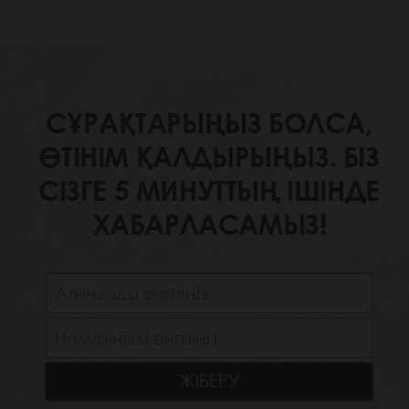
СҰРАҚТАРЫҢЫЗ БОЛСА,
ӨТІНІМ ҚАЛДЫРЫҢЫЗ. БІЗ
СІЗГЕ 5 МИНУТТЫҢ ІШІНДЕ
ХАБАРЛАСАМЫЗ!