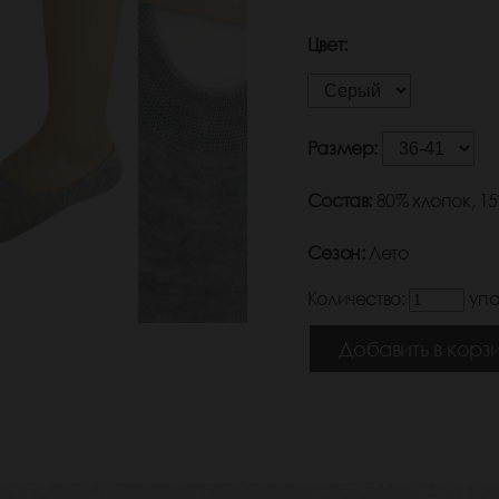
Цвет:
Размер:
Состав:
80% хлопок, 1
Сезон:
Лето
Количество:
упа
Добавить в корз