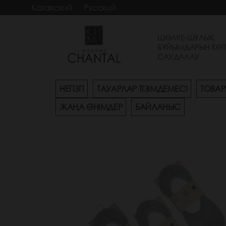
Казахский
Русский
ШӨЛКЕ-ШҰЛЫҚ
БҰЙЫМДАРЫН КӨТ
САУДАЛАУ
НЕГІЗГІ
ТАУАРЛАР ТІЗІМДЕМЕСІ
ТОВАР
ЖАҢА ӨНІМДЕР
БАЙЛАНЫС