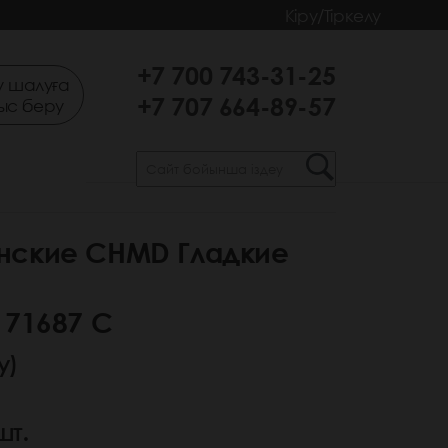
Кіру/Тіркелу
+7 700 743-31-25
 шалуға
+7 707 664-89-57
ыс беру
нские CHMD Гладкие
 71687 С
у)
шт.