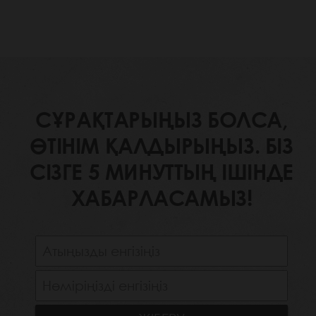
СҰРАҚТАРЫҢЫЗ БОЛСА,
ӨТІНІМ ҚАЛДЫРЫҢЫЗ. БІЗ
СІЗГЕ 5 МИНУТТЫҢ ІШІНДЕ
ХАБАРЛАСАМЫЗ!