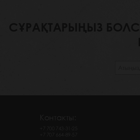
СҰРАҚТАРЫҢЫЗ БОЛСА,
Контакты:
+7 700 743-31-25
+7 707 664-89-57