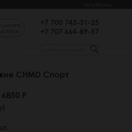
Кіру/Тіркелу
+7 700 743-31-25
 шалуға
+7 707 664-89-57
ыс беру
кие CHMD Спорт
 6850 Р
у)
шт.