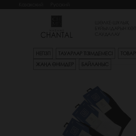
Казахский
Русский
ШӨЛКЕ-ШҰЛЫҚ
БҰЙЫМДАРЫН КӨТ
САУДАЛАУ
НЕГІЗГІ
ТАУАРЛАР ТІЗІМДЕМЕСІ
ТОВАР
ЖАҢА ӨНІМДЕР
БАЙЛАНЫС