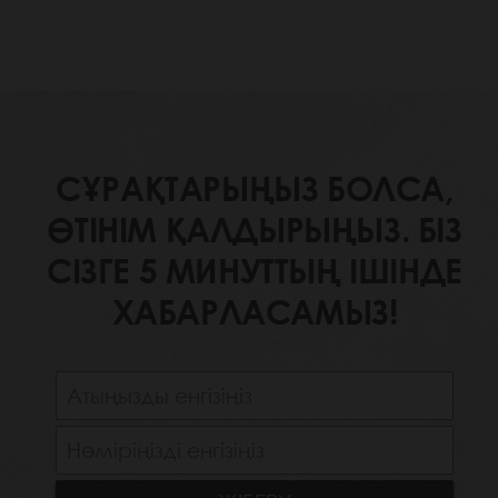
СҰРАҚТАРЫҢЫЗ БОЛСА,
ӨТІНІМ ҚАЛДЫРЫҢЫЗ. БІЗ
СІЗГЕ 5 МИНУТТЫҢ ІШІНДЕ
ХАБАРЛАСАМЫЗ!