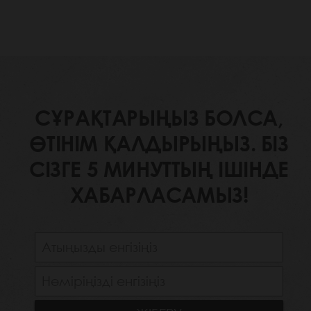
СҰРАҚТАРЫҢЫЗ БОЛСА,
ӨТІНІМ ҚАЛДЫРЫҢЫЗ. БІЗ
СІЗГЕ 5 МИНУТТЫҢ ІШІНДЕ
ХАБАРЛАСАМЫЗ!