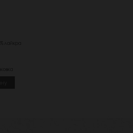
2% лайкра
ковка
ину