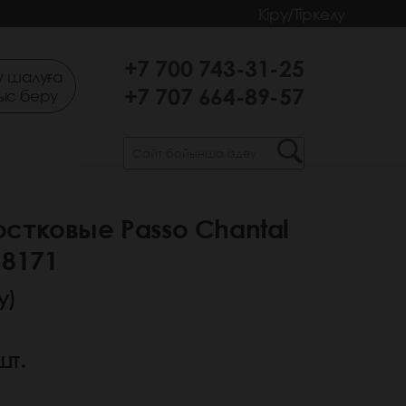
Кіру/Тіркелу
+7 700 743-31-25
 шалуға
+7 707 664-89-57
ыс беру
стковые Passo Chantal
 8171
у)
шт.