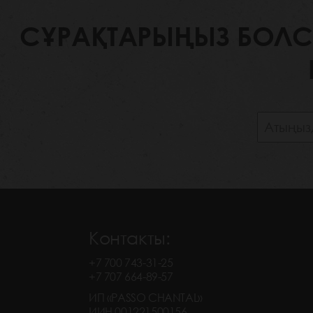
СҰРАҚТАРЫҢЫЗ БОЛСА,
Контакты:
+7 700 743-31-25
+7 707 664-89-57
ИП «PASSO CHANTAL»
ИИН 001221500156