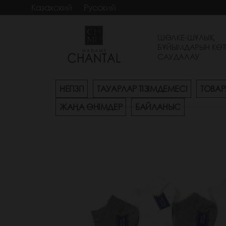
Казахский
Русский
ШӨЛКЕ-ШҰЛЫҚ
БҰЙЫМДАРЫН КӨТ
САУДАЛАУ
НЕГІЗГІ
ТАУАРЛАР ТІЗІМДЕМЕСІ
ТОВАР
ЖАҢА ӨНІМДЕР
БАЙЛАНЫС