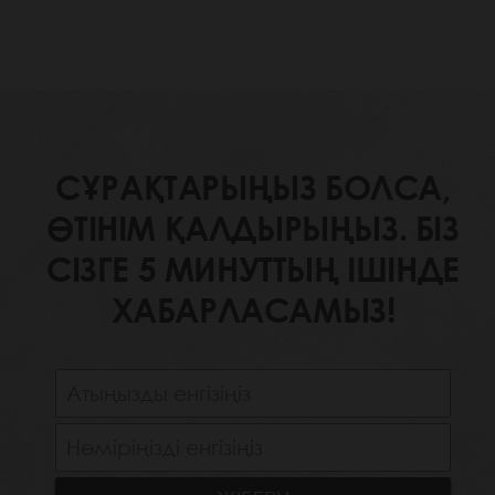
СҰРАҚТАРЫҢЫЗ БОЛСА,
ӨТІНІМ ҚАЛДЫРЫҢЫЗ. БІЗ
СІЗГЕ 5 МИНУТТЫҢ ІШІНДЕ
ХАБАРЛАСАМЫЗ!