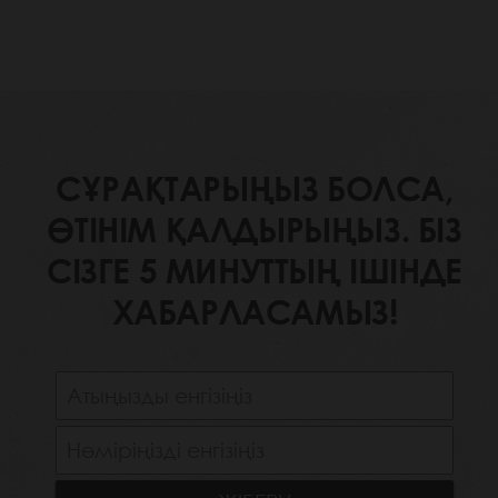
СҰРАҚТАРЫҢЫЗ БОЛСА,
ӨТІНІМ ҚАЛДЫРЫҢЫЗ. БІЗ
СІЗГЕ 5 МИНУТТЫҢ ІШІНДЕ
ХАБАРЛАСАМЫЗ!