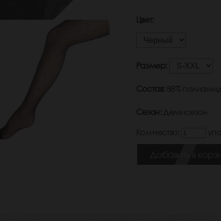
Цвет:
Размер:
Состав:
88% полиамид
Сезон:
Демисезон
Количество:
упа
Добавить в корз