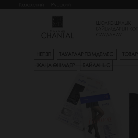
Казахский
Русский
ШӨЛКЕ-ШҰЛЫҚ
БҰЙЫМДАРЫН КӨТ
САУДАЛАУ
НЕГІЗГІ
ТАУАРЛАР ТІЗІМДЕМЕСІ
ТОВАР
ЖАҢА ӨНІМДЕР
БАЙЛАНЫС