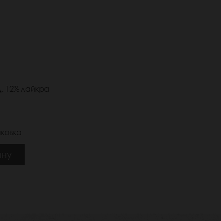
. 12% лайкра
ковка
ину