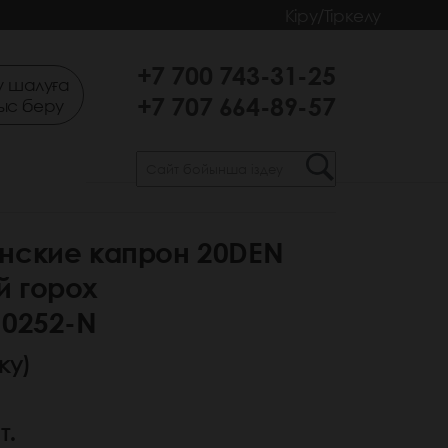
Кіру/Тіркелу
+7 700 743-31-25
 шалуға
+7 707 664-89-57
ыс беру
енские капрон 20DEN
й горох
 0252-N
ку)
т.