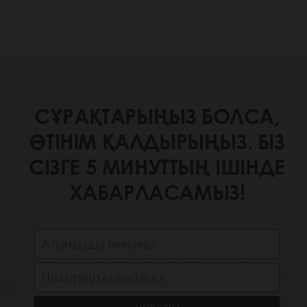
СҰРАҚТАРЫҢЫЗ БОЛСА,
ӨТІНІМ ҚАЛДЫРЫҢЫЗ. БІЗ
СІЗГЕ 5 МИНУТТЫҢ ІШІНДЕ
ХАБАРЛАСАМЫЗ!