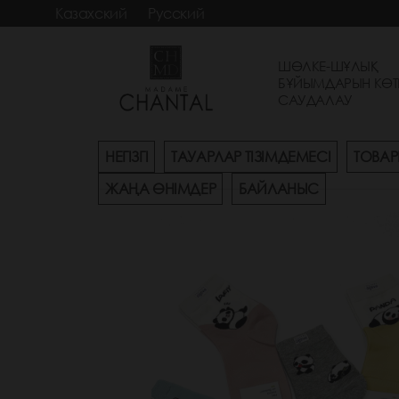
Казахский
Русский
ШӨЛКЕ-ШҰЛЫҚ
БҰЙЫМДАРЫН КӨТ
САУДАЛАУ
НЕГІЗГІ
ТАУАРЛАР ТІЗІМДЕМЕСІ
ТОВАР
ЖАҢА ӨНІМДЕР
БАЙЛАНЫС