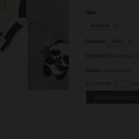
Цвет:
Размер:
Состав:
88% хлопок, 1
Сезон:
Демисезон
Количество:
упа
Добавить в корз