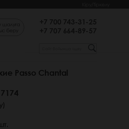
Кіру/Тіркелу
+7 700 743-31-25
 шалуға
+7 707 664-89-57
ыс беру
ие Passo Chantal
 7174
у)
шт.