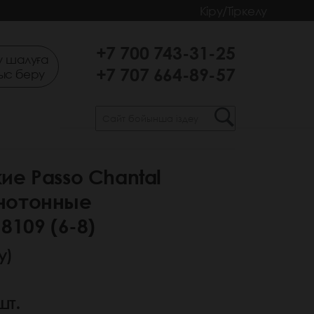
Кіру/Тіркелу
+7 700 743-31-25
 шалуға
+7 707 664-89-57
ыс беру
ие Passo Chantal
нотонные
8109 (6-8)
у)
шт.