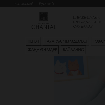
Казахский
Русский
ШӨЛКЕ-ШҰЛЫҚ
БҰЙЫМДАРЫН КӨТ
САУДАЛАУ
НЕГІЗГІ
ТАУАРЛАР ТІЗІМДЕМЕСІ
ТОВАР
ЖАҢА ӨНІМДЕР
БАЙЛАНЫС