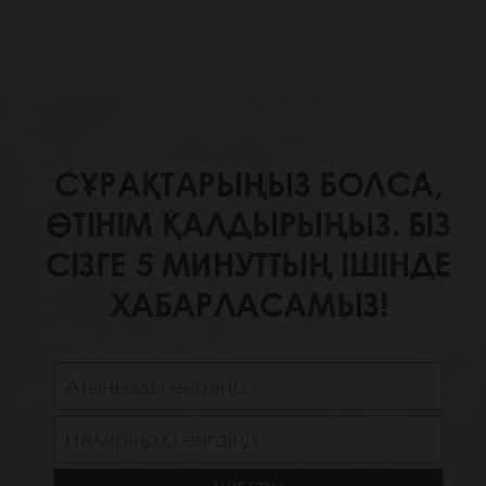
СҰРАҚТАРЫҢЫЗ БОЛСА,
ӨТІНІМ ҚАЛДЫРЫҢЫЗ. БІЗ
СІЗГЕ 5 МИНУТТЫҢ ІШІНДЕ
ХАБАРЛАСАМЫЗ!