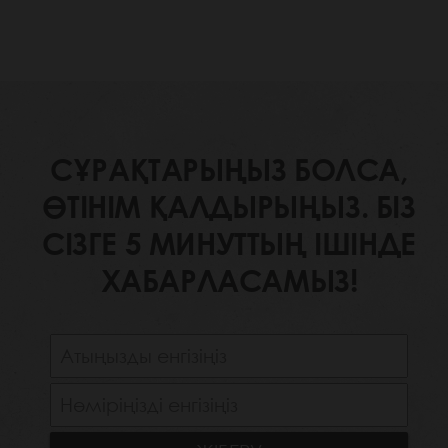
СҰРАҚТАРЫҢЫЗ БОЛСА,
ӨТІНІМ ҚАЛДЫРЫҢЫЗ. БІЗ
СІЗГЕ 5 МИНУТТЫҢ ІШІНДЕ
ХАБАРЛАСАМЫЗ!