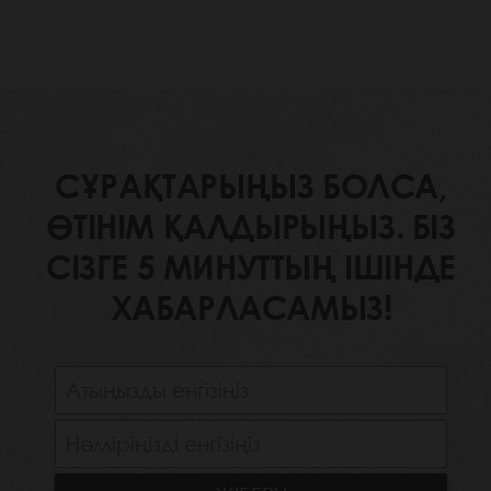
СҰРАҚТАРЫҢЫЗ БОЛСА,
ӨТІНІМ ҚАЛДЫРЫҢЫЗ. БІЗ
СІЗГЕ 5 МИНУТТЫҢ ІШІНДЕ
ХАБАРЛАСАМЫЗ!