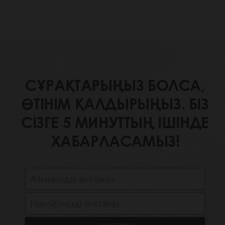
СҰРАҚТАРЫҢЫЗ БОЛСА,
ӨТІНІМ ҚАЛДЫРЫҢЫЗ. БІЗ
СІЗГЕ 5 МИНУТТЫҢ ІШІНДЕ
ХАБАРЛАСАМЫЗ!