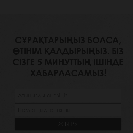
СҰРАҚТАРЫҢЫЗ БОЛСА,
ӨТІНІМ ҚАЛДЫРЫҢЫЗ. БІЗ
СІЗГЕ 5 МИНУТТЫҢ ІШІНДЕ
ХАБАРЛАСАМЫЗ!