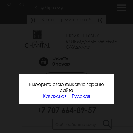
KZ
RU
Кіру/Тіркелу
Как оформить заказ?
ШӨЛКЕ-ШҰЛЫҚ
БҰЙЫМДАРЫН КӨТЕРМЕ
САУДАЛАУ
Себетте
0
тауар
Қоңырау шалуға
Выберите свою языковую версию
тапсырыс беру
сайта
Казахская
|
Русская
+7 700 743-31-25
+7 707 664-89-57