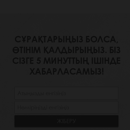
СҰРАҚТАРЫҢЫЗ БОЛСА,
ӨТІНІМ ҚАЛДЫРЫҢЫЗ. БІЗ
СІЗГЕ 5 МИНУТТЫҢ ІШІНДЕ
ХАБАРЛАСАМЫЗ!