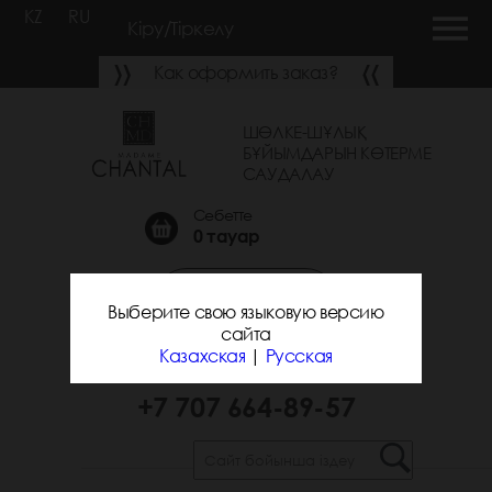
KZ
RU
Кіру/Тіркелу
Как оформить заказ?
ШӨЛКЕ-ШҰЛЫҚ
БҰЙЫМДАРЫН КӨТЕРМЕ
САУДАЛАУ
Себетте
0
тауар
Қоңырау шалуға
Выберите свою языковую версию
тапсырыс беру
сайта
Казахская
|
Русская
+7 700 743-31-25
+7 707 664-89-57